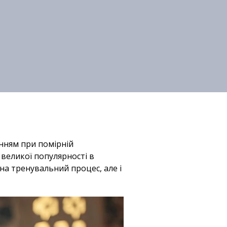
анням при помірній
в великої популярності в
на тренувальний процес, але і