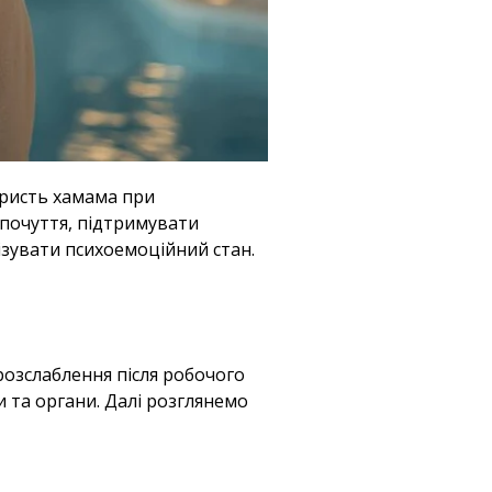
ористь хамама при
опочуття, підтримувати
ізувати психоемоційний стан.
розслаблення після робочого
и та органи. Далі розглянемо