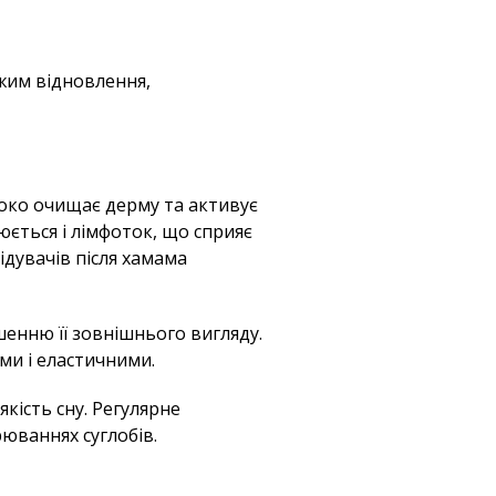
жим відновлення,
боко очищає дерму та активує
юється і лімфоток, що сприяє
ідувачів після хамама
енню її зовнішнього вигляду.
ми і еластичними.
якість сну. Регулярне
юваннях суглобів.