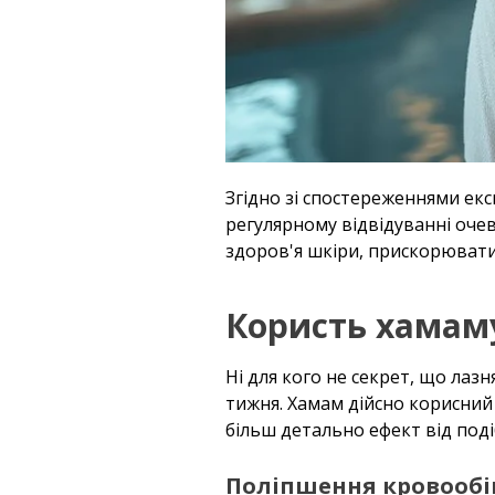
Згідно зі спостереженнями екс
регулярному відвідуванні оче
здоров'я шкіри, прискорювати 
Користь хамаму
Ні для кого не секрет, що лаз
тижня. Хамам дійсно корисний 
більш детально ефект від под
Поліпшення кровообіг