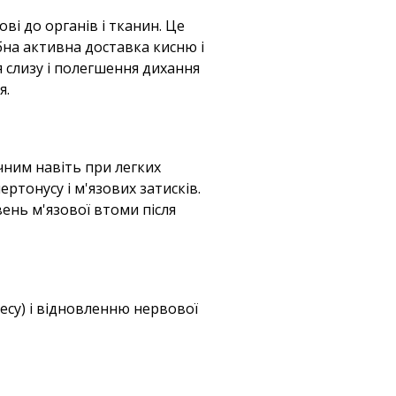
і до органів і тканин. Це
бна активна доставка кисню і
 слизу і полегшення дихання
я.
чним навіть при легких
ртонусу і м'язових затисків.
вень м'язової втоми після
есу) і відновленню нервової