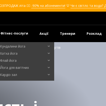
Кікбоксинг для дівчат
ОЗПРОДАЖ літа ❤️‍🔥
-90% на абонементи!
💡
Чи є світло та вода? 
Кікбоксинг для дітей
Самооборона
Самооборона для дівчат
Самооборона для дітей
Фітнес-послуги
Акції
Тренери
Розклад
Бальні танці
Кундалини йога
ї лазні — розбір від фітнес-експертів
Хатха йога
Флай йога
Йога для вагітних
Кардіо зал