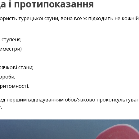
 і протипоказання
ристь турецької сауни, вона все ж підходить не кожні
I ступеня;
риместри);
рячкові стани;
ороби;
притомності.
еред першим відвідуванням обов'язково проконсультуват
.