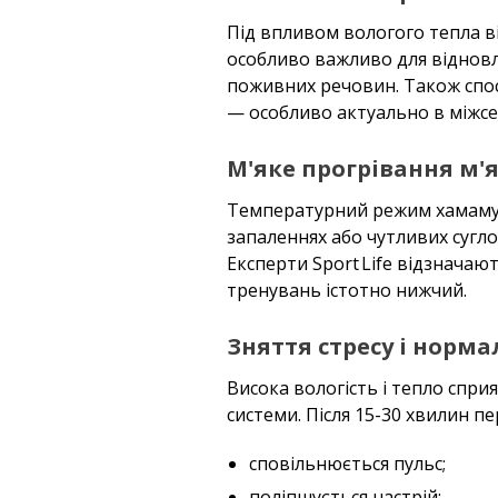
Під впливом вологого тепла в
особливо важливо для відновл
поживних речовин. Також спос
— особливо актуально в міжсез
М'яке прогрівання м'яз
Температурний режим хамаму б
запаленнях або чутливих сугло
Експерти Sport Life відзначают
тренувань істотно нижчий.
Зняття стресу і норма
Висока вологість і тепло спри
системи. Після 15-30 хвилин п
сповільнюється пульс;
поліпшується настрій;