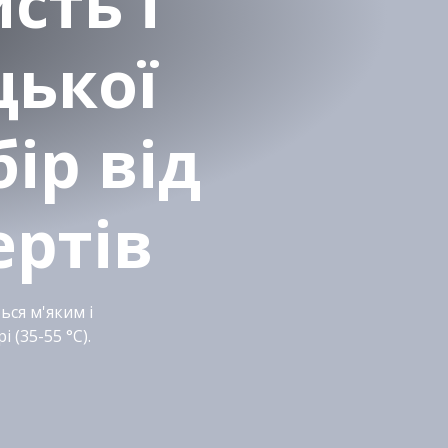
сть і
цької
ір від
ертів
ься м'яким і
(35-55 °C).