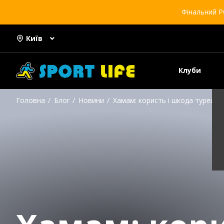
Фінальний Р
Київ
Клуби
Головна
Блог
Новини
Хамам: користь і шкода турецько