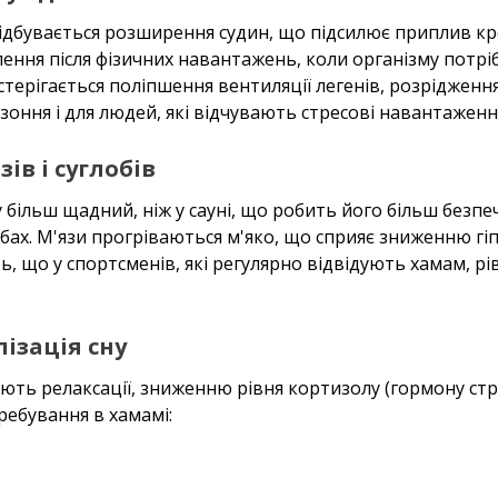
ідбувається розширення судин, що підсилює приплив кров
ення після фізичних навантажень, коли організму потрі
терігається поліпшення вентиляції легенів, розрідження
оння і для людей, які відчувають стресові навантаженн
ів і суглобів
ільш щадний, ніж у сауні, що робить його більш безпе
бах. М'язи прогріваються м'яко, що сприяє зниженню гіпе
ь, що у спортсменів, які регулярно відвідують хамам, рі
лізація сну
яють релаксації, зниженню рівня кортизолу (гормону стр
еребування в хамамі: