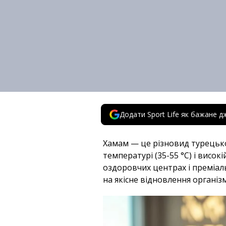
Додати Sport Life як бажане д
Хамам — це різновид турецької
температурі (35-55 °C) і висок
оздоровчих центрах і преміаль
на якісне відновлення організ