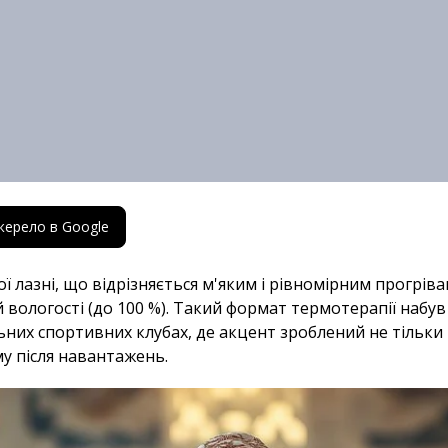
жерело в Google
 лазні, що відрізняється м'яким і рівномірним прогрів
ій вологості (до 100 %). Такий формат термотерапії набу
них спортивних клубах, де акцент зроблений не тільки 
му після навантажень.