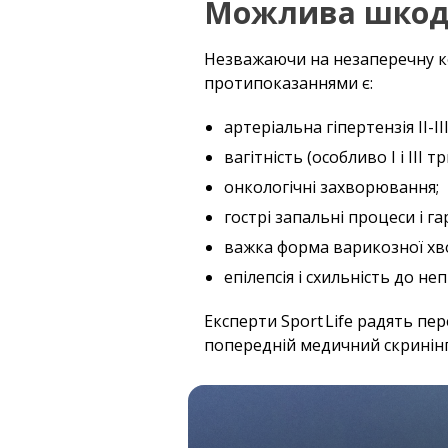
Можлива шкода
Незважаючи на незаперечну ко
протипоказаннями є:
артеріальна гіпертензія II-II
вагітність (особливо I і III т
онкологічні захворювання;
гострі запальні процеси і га
важка форма варикозної хв
епілепсія і схильність до не
Експерти Sport Life радять п
попередній медичний скринінг