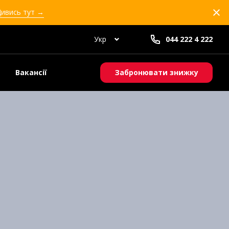
Дивись тут →
Укр
044 222 4 222
Вакансії
Забронювати знижку