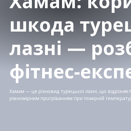
Хамам: кори
шкода туре
лазні — розб
фітнес-експ
Хамам — це різновид турецької лазні, що відрізняєт
рівномірним прогріванням при помірній температурі 