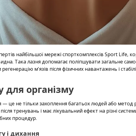
пертів найбільшої мережі спорткомплексів Sport Life, к
видна. Така лазня допомагає поліпшувати загальне сам
регенерацію м'язів після фізичних навантажень і стабіл
 для організму
ня — це не тільки захоплення багатьох людей або метод 
після тренувань і має лікувальний ефект на різні систем
ібних процедур.
у і дихання