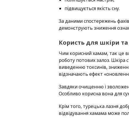
підвищується якість сну.
За даними спостережень фахів
демонструють зниження ознак 
Користь для шкіри та
Чим корисний хамам, так це в
роботу потових залоз. Шкіра 
виведенню токсинів, зниженню
відзначають ефект «оновлення
Завдяки очищенню і зволожен
Особливо корисна вона для сух
Крім того, турецька лазня доб
відвідування хамама може пол