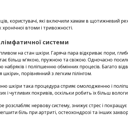
ців, користувачі, які включили хамам в щотижневий ре
хронічної втоми і тривожності.
 лімфатичної системи
пливом на стан шкіри. Гаряча пара відкриває пори, гли
стає більш м'якою, пружною та свіжою. Одночасно посил
 набряків і поліпшенню обмінних процесів. Багато відв
 шкіри», порівнянний з легким пілінгом.
ню шкіри така процедура сприяє омолодженню і поліпш
их і чутливих покривів, оскільки робить їх більш вологи
ре розслабляє нервову систему, знижує стрес і покращує 
егшити біль при артриті, остеохондрозі та інших захвор