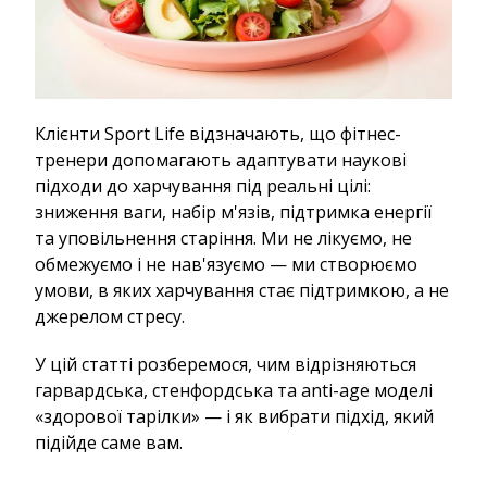
Клієнти Sport Life відзначають, що фітнес-
тренери допомагають адаптувати наукові
підходи до харчування під реальні цілі:
зниження ваги, набір м'язів, підтримка енергії
та уповільнення старіння. Ми не лікуємо, не
обмежуємо і не нав'язуємо — ми створюємо
умови, в яких харчування стає підтримкою, а не
джерелом стресу.
У цій статті розберемося, чим відрізняються
гарвардська, стенфордська та anti-age моделі
«здорової тарілки» — і як вибрати підхід, який
підійде саме вам.