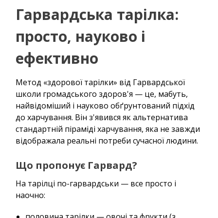
Гарвардська тарілка:
просто, науково і
ефективно
Метод «здорової тарілки» від Гарвардської
школи громадського здоров'я — це, мабуть,
найвідоміший і науково обґрунтований підхід
до харчування. Він з'явився як альтернатива
стандартній піраміді харчування, яка не завжди
відображала реальні потреби сучасної людини.
Що пропонує Гарвард?
На тарілці по-гарвардськи — все просто і
наочно:
половина тарілки — овочі та фрукти (з