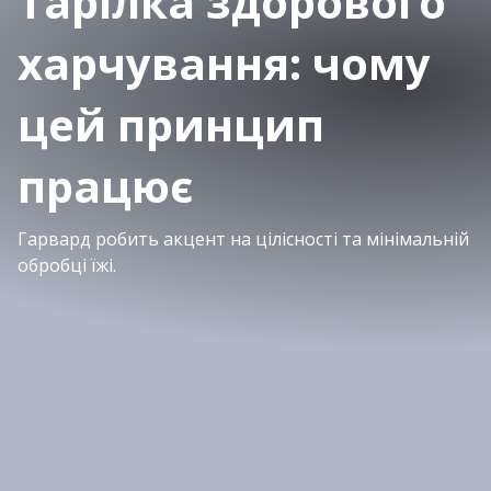
Тарілка здорового
харчування: чому
цей принцип
працює
Гарвард робить акцент на цілісності та мінімальній
обробці їжі.