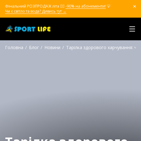
Фінальний РОЗПРОДАЖ літа ❤️‍🔥
-90% на абонементи!
💡
Чи є світло та вода? Дивись тут →
Головна
Блог
Новини
Тарілка здорового харчування: чо