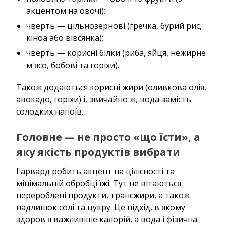
акцентом на овочі);
чверть — цільнозернові (гречка, бурий рис,
кіноа або вівсянка);
чверть — корисні білки (риба, яйця, нежирне
м'ясо, бобові та горіхи).
Також додаються корисні жири (оливкова олія,
авокадо, горіхи) і, звичайно ж, вода замість
солодких напоїв.
Головне — не просто «що їсти», а
яку якість продуктів вибрати
Гарвард робить акцент на цілісності та
мінімальній обробці їжі. Тут не вітаються
перероблені продукти, трансжири, а також
надлишок солі та цукру. Це підхід, в якому
здоров'я важливіше калорій, а вода і фізична