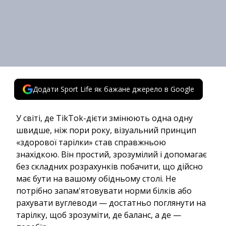
Додати Sport Life як бажане джерело в Google
У світі, де TikTok-дієти змінюють одна одну
швидше, ніж пори року, візуальний принцип
«здорової тарілки» став справжньою
знахідкою. Він простий, зрозумілий і допомагає
без складних розрахунків побачити, що дійсно
має бути на вашому обідньому столі. Не
потрібно запам'ятовувати норми білків або
рахувати вуглеводи — достатньо поглянути на
тарілку, щоб зрозуміти, де баланс, а де —