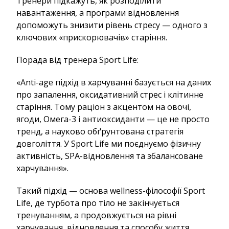
Тренери підкажуть, як розподілити
навантаження, а програми відновлення
допоможуть знизити рівень стресу — одного з
ключових «прискорювачів» старіння.
Порада від тренера Sport Life:
«Anti-age підхід в харчуванні базується на даних
про запалення, оксидативний стрес і клітинне
старіння. Тому раціон з акцентом на овочі,
ягоди, Омега-3 і антиоксиданти — це не просто
тренд, а науково обґрунтована стратегія
довголіття. У Sport Life ми поєднуємо фізичну
активність, SPA-відновлення та збалансоване
харчування».
Такий підхід — основа wellness-філософії Sport
Life, де турбота про тіло не закінчується
тренуванням, а продовжується на рівні
харчування, відновлення та способу життя.