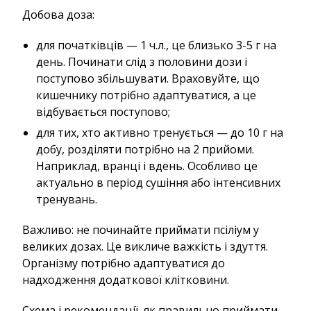
Добова доза:
для початківців — 1 ч.л., це близько 3-5 г на
день. Починати слід з половини дози і
поступово збільшувати. Враховуйте, що
кишечнику потрібно адаптуватися, а це
відбувається поступово;
для тих, хто активно тренується — до 10 г на
добу, розділяти потрібно на 2 прийоми.
Наприклад, вранці і вдень. Особливо це
актуально в період сушіння або інтенсивних
тренувань.
Важливо: не починайте приймати псіліум у
великих дозах. Це викличе важкість і здуття.
Організму потрібно адаптуватися до
надходження додаткової клітковини.
Схема і рекомендації, як правильно приймати