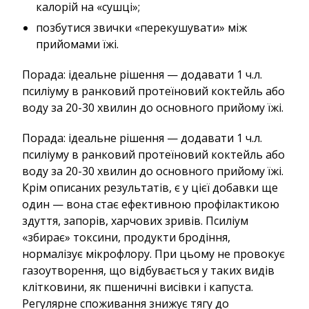
калорій на «сушці»;
позбутися звички «перекушувати» між
прийомами їжі.
Порада: ідеальне рішення — додавати 1 ч.л.
псиліуму в ранковий протеїновий коктейль або
воду за 20-30 хвилин до основного прийому їжі.
Порада: ідеальне рішення — додавати 1 ч.л.
псиліуму в ранковий протеїновий коктейль або
воду за 20-30 хвилин до основного прийому їжі.
Крім описаних результатів, є у цієї добавки ще
один — вона стає ефективною профілактикою
здуття, запорів, харчових зривів. Псиліум
«збирає» токсини, продукти бродіння,
нормалізує мікрофлору. При цьому не провокує
газоутворення, що відбувається у таких видів
клітковини, як пшеничні висівки і капуста.
Регулярне споживання знижує тягу до