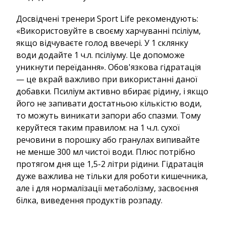
Досвідчені тренери Sport Life рекомендують:
«Використовуйте в своєму харчуванні псіліум,
якщо відчуваєте голод ввечері. У 1 склянку
води додайте 1 ч.л. псіліуму. Це допоможе
уникнути переїдання». Обов'язкова гідратація
— це вкрай важливо при використанні даної
добавки. Псиліум активно вбирає рідину, і якщо
його не запивати достатньою кількістю води,
то можуть виникати запори або спазми. Тому
керуйтеся таким правилом: на 1 ч.л. сухої
речовини в порошку або гранулах випивайте
не менше 300 мл чистої води. Плюс потрібно
протягом дня ще 1,5-2 літри рідини. Гідратація
дуже важлива не тільки для роботи кишечника,
але і для нормалізації метаболізму, засвоєння
білка, виведення продуктів розпаду.