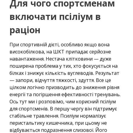
Для чого спортсменам
включати псіліум в
раціон
При спортивній дієті, особливо якщо вона
високобілкова, на ШКТ припадає серйозне
навантаження. Нестача клітковини — дуже
поширена проблема у тих, хто фокусується на
білках і знижує кількість вуглеводів. Результат
— запори, відчуття тяжкості, здуття. Все це
цілком логічно призводить до зниження рівня
енергії та погіршення ефективності тренувань.
Ось тут ми і розповімо, чим корисний псіліум
для спортсменів. В першу чергу він підтримує
стабільне травлення. Псиліум нормалізує
перистальтику кишечника, при цьому не
відбувається подразнення слизової. Його