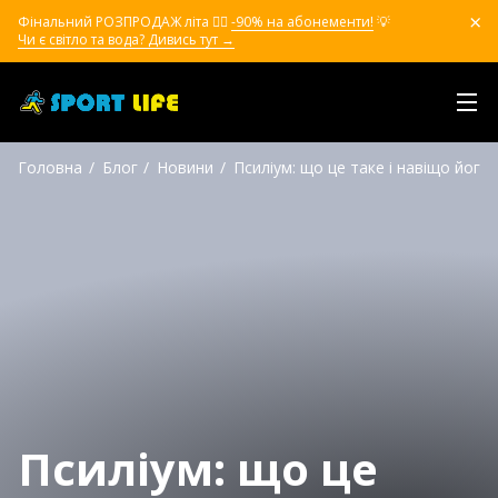
Фінальний РОЗПРОДАЖ літа ❤️‍🔥
-90% на абонементи!
💡
Чи є світло та вода? Дивись тут →
Головна
Блог
Новини
Псиліум: що це таке і навіщо його
Псиліум: що це