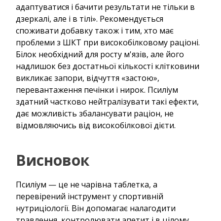
адаптуватися і бачити результати не тільки в
дзеркалі, але і в тілі». Рекомендується
споживати добавку також і тим, хто має
проблеми з ШКТ при високобілковому раціоні.
Білок необхідний для росту м'язів, але його
надлишок без достатньої кількості клітковини
викликає запори, відчуття «застою»,
перевантаження печінки і нирок. Псиліум
здатний частково нейтралізувати такі ефекти,
дає можливість збалансувати раціон, не
відмовляючись від високобілкової дієти.
Висновок
Псиліум — це не чарівна таблетка, а
перевірений інструмент у спортивній
нутриціології. Він допомагає налагодити
травлення, контролювати апетит і в цілому