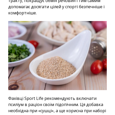
тракту, покращує обмін речовин і тим самим
допомагає досягати цілей у спорті безпечніше і
комфортніше.
Фахівці Sport Life рекомендують включати
псиліум в раціон своїм підопічним. Ця добавка
необхідна при «сушці», а ще корисна при наборі