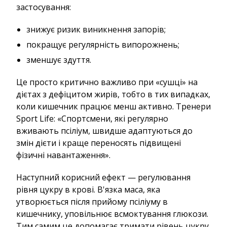
застосування:
знижує ризик виникнення запорів;
покращує регулярність випорожнень;
зменшує здуття.
Це просто критично важливо при «сушці» на
дієтах з дефіцитом жирів, тобто в тих випадках,
коли кишечник працює менш активно. Тренери
Sport Life: «Спортсмени, які регулярно
вживають псіліум, швидше адаптуються до
змін дієти і краще переносять підвищені
фізичні навантаження».
Наступний корисний ефект — регулювання
рівня цукру в крові. В'язка маса, яка
утворюється після прийому псіліуму в
кишечнику, уповільнює всмоктування глюкози.
Тим самим це допомагає тримати рівень цукру