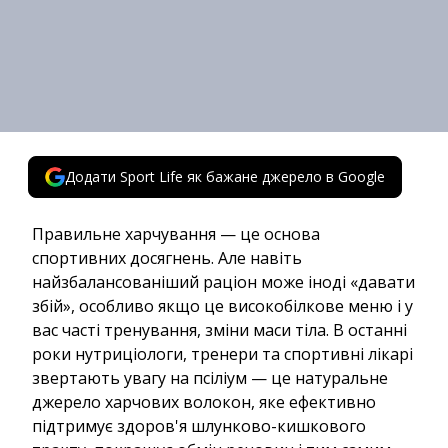
Додати Sport Life як бажане джерело в Google
Правильне харчування — це основа
спортивних досягнень. Але навіть
найзбалансованіший раціон може іноді «давати
збій», особливо якщо це високобілкове меню і у
вас часті тренування, зміни маси тіла. В останні
роки нутриціологи, тренери та спортивні лікарі
звертають увагу на псіліум — це натуральне
джерело харчових волокон, яке ефективно
підтримує здоров'я шлунково-кишкового