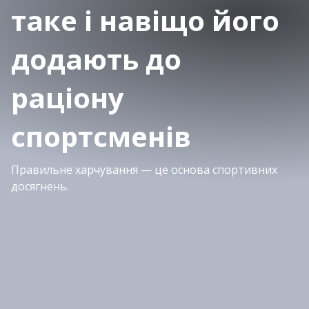
таке і навіщо його
додають до
раціону
спортсменів
Правильне харчування — це основа спортивних
досягнень.