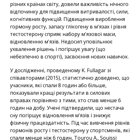
різних країнах світу, довели важливість нічного
відпочинку для підвищення витривалості, сили,
когнітивних функцій. Підвищення вироблення
гормону росту, запасу глікогену в м'язах і рівня
тестостерону сприяє набору м'язової маси,
відновленню м'язів. Недосип уповільнює
ухвалення рішень і погіршує увагу (що
небезпечно в спорті), засвоєння нових навичок.
У дослідженні, проведеному K. Fullagar зі
співавторами (2015), статистично доведено, що
учасники, які спали 8 годин або більше,
показували кращі результати в силових
вправах порівняно з тими, хто спав менше 6
годин на добу. Учені підтвердили, що нестача
сну погіршує відновлення м'язів і знижує
фізичну працездатність. Під час вивчення рівнів
гормонів росту і тестостерону у спортсменів, які
спали менше ніж 6 годин, Tourou A., Souissi