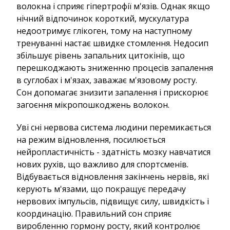
волокна і сприяє гіпертрофії м'язів. Однак якщо
нічний відпочинок короткий, мускулатура
недоотримує глікоген, тому на наступному
тренуванні настає швидке стомлення. Недосип
збільшує рівень запальних цитокінів, що
перешкоджають зниженню процесів запалення
в суглобах і м'язах, заважає м'язовому росту.
Сон допомагає знизити запалення і прискорює
загоєння мікропошкоджень волокон.
Уві сні нервова система людини перемикається
на режим відновлення, посилюється
нейропластичність - здатність мозку навчатися
нових рухів, що важливо для спортсменів.
Відбувається відновлення закінчень нервів, які
керують м'язами, що покращує передачу
нервових імпульсів, підвищує силу, швидкість і
координацію. Правильний сон сприяє
виробленню гормону росту, який контролює