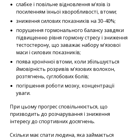
слабке і повільне відновлення м'язів із
посиленням їхньої хворобливості, втоми;
зниження силових показників на 30-40%;
порушення гормонального балансу завдяки
підвищенню рівня гормону стресу і зниження
тестостерону, що заважає набору м'язової
маси і силових показників;
поява хронічної втоми, коли збільшується
ймовірність розривів м'язових волокон,
розтягнень, суглобових болів;
погіршення роботи мозку, концентрації
уваги.
При цьому прогрес сповільнюється, що
призводить до розчарування і зниження
інтересу до спортивних досягнень.
Скільки має спати людина, яка займається