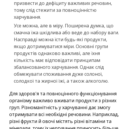
призвести до дефіциту важливих речовин,
тому слід стежити за повноцінністю
харчування.
Усе можна, але в міру. Поширена думка, що
смачна їжа шкідлива або веде до набору ваги.
Насправді можна їсти будь-які продукти,
якщо дотримуватися міри. Основні групи
продуктів однаково важливі, але їхня
кількість має відповідати принципам
збалансованого харчування. Однак слід
обмежувати споживання дуже солоної,
солодкої та жирної їжі, а також алкоголю.
Для здоров'я та повноцінного функціонування
організму важливо вживати продукти з різних
груп. Різноманітність у харчуванні дає змогу
отримувати всі необхідні речовини. Наприклад,
різні фрукти й овочі містять різні вітаміни та
мінерали, тому їх чергування приносить більше