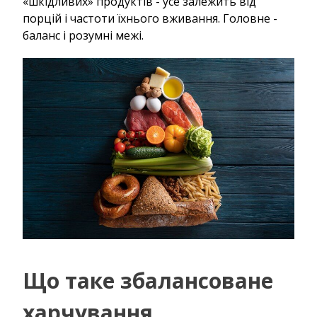
«шкідливих» продуктів - усе залежить від
порцій і частоти їхнього вживання. Головне -
баланс і розумні межі.
Що таке збалансоване
харчування