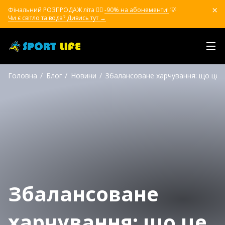
Фінальний РОЗПРОДАЖ літа ❤️‍🔥
-90% на абонементи!
💡
Чи є світло та вода? Дивись тут →
Головна
Блог
Новини
Збалансоване харчування: що це і
Збалансоване
харчування: що це