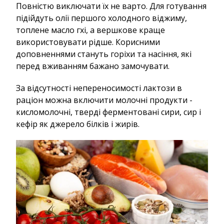
Повністю виключати їх не варто. Для готування
підійдуть олії першого холодного віджиму,
топлене масло гхі, а вершкове краще
використовувати рідше. Корисними
доповненнями стануть горіхи та насіння, які
перед вживанням бажано замочувати.
За відсутності непереносимості лактози в
раціон можна включити молочні продукти -
кисломолочні, тверді ферментовані сири, сир і
кефір як джерело білків і жирів.