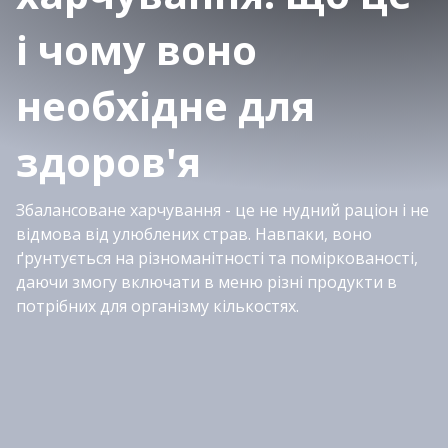
і чому воно
необхідне для
здоров'я
Збалансоване харчування - це не нудний раціон і не
відмова від улюблених страв. Навпаки, воно
ґрунтується на різноманітності та поміркованості,
даючи змогу включати в меню різні продукти в
потрібних для організму кількостях.