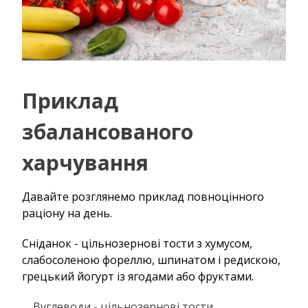
Приклад
збалансованого
харчування
Давайте розглянемо приклад повноцінного
раціону на день.
Сніданок - цільнозернові тости з хумусом,
слабосоленою фореллю, шпинатом і редискою,
грецький йогурт із ягодами або фруктами.
Вуглеводи - цільнозернові тости.