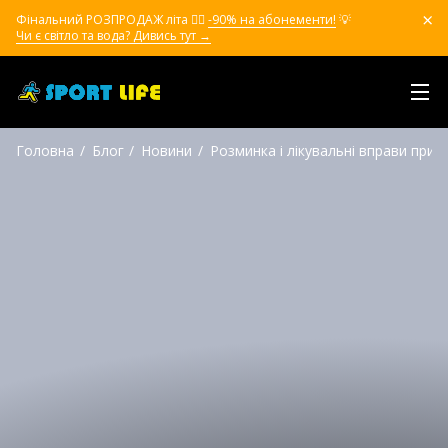
Фінальний РОЗПРОДАЖ літа ❤️‍🔥
-90% на абонементи!
💡
Чи є світло та вода? Дивись тут →
Головна
Блог
Новини
Розминка і лікувальні вправи при