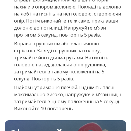
нахили з опором долонею. Покладіть долоню
на лоб і натисніть на неї головою, створюючи
опір. Потім виконайте те ж саме, приклавши
долоню до потилиці. Напружуйте м'язи
протягом 5 секунд, повторіть 5 разів.
Вправа з рушником або еластичною
стрічкою. Заведіть рушник за голову,
тримайте його двома руками. Натисніть
головою назад, долаючи опір рушника,
затримайтеся в такому положенні на 5
секунд. Повторіть 5 разів.
Підйом і утримання плечей. Підніміть плечі
максимально високо, напружуючи м'язи шиї, і
затримайтеся в цьому положенні на 5 секунд.
Виконайте 10 повторень.