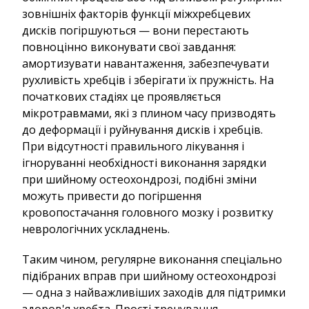
зовнішніх факторів функції міжхребцевих
дисків погіршуються — вони перестають
повноцінно виконувати свої завдання:
амортизувати навантаження, забезпечувати
рухливість хребців і зберігати їх пружність. На
початкових стадіях це проявляється
мікротравмами, які з плином часу призводять
до деформації і руйнування дисків і хребців.
При відсутності правильного лікування і
ігноруванні необхідності виконання зарядки
при шийному остеохондрозі, подібні зміни
можуть привести до погіршення
кровопостачання головного мозку і розвитку
неврологічних ускладнень.
Таким чином, регулярне виконання спеціально
підібраних вправ при шийному остеохондрозі
— одна з найважливіших заходів для підтримки
здоров'я хребта. Прості тренування