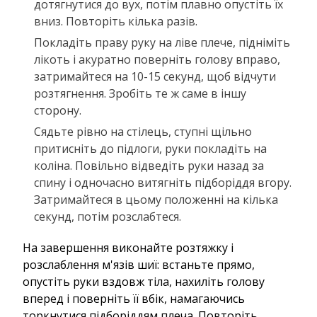
дотягнутися до вух, потім плавно опустіть їх
вниз. Повторіть кілька разів.
Покладіть праву руку на ліве плече, підніміть
лікоть і акуратно поверніть голову вправо,
затримайтеся на 10-15 секунд, щоб відчути
розтягнення. Зробіть те ж саме в іншу
сторону.
Сядьте рівно на стілець, ступні щільно
притисніть до підлоги, руки покладіть на
коліна. Повільно відведіть руки назад за
спину і одночасно витягніть підборіддя вгору.
Затримайтеся в цьому положенні на кілька
секунд, потім розслабтеся.
На завершення виконайте розтяжку і
розслаблення м'язів шиї: встаньте прямо,
опустіть руки вздовж тіла, нахиліть голову
вперед і поверніть її вбік, намагаючись
торкнутися підборіддям плеча. Повторіть