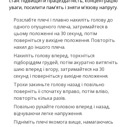
стан: підвищити працездатність, концентрацію
уваги, посилити пам'ять і зняти м'язову напругу.
Розслабте плечі і плавно нахиліть голову до
одного опущеного плеча, затримайтеся в
цьому положенні на 30 секунд, потім
поверніться у вихідне положення. Повторіть
нахил до іншого плеча.
Нахиліть голову вперед, торкніться
підборіддям грудей, потім акуратно витягніть
шию вперед і вгору, затримайтеся на 30
секунд і поверніться у вихідне положення.
Трохи закиньте голову назад і повільно
поверніть її спочатку вправо, потім вліво,
повторіть кілька разів.
Повільно рухайте головою вперед і назад,
відчуваючи легке напруження.
Підніміть плечі якомога вище, намагаючись