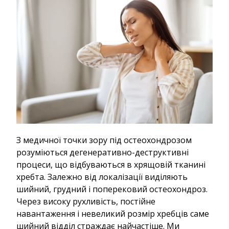
З медичної точки зору під остеохондрозом
розуміються дегенеративно-деструктивні
процеси, що відбуваються в хрящовій тканині
хребта. Залежно від локалізації виділяють
шийний, грудний і поперековий остеохондроз.
Через високу рухливість, постійне
навантаження і невеликий розмір хребців саме
шийний відділ страждає найчастіше. Ми