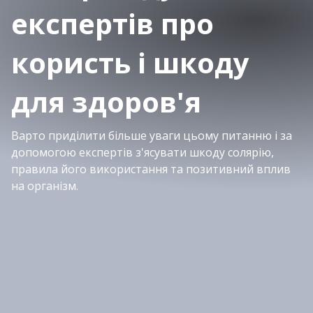
експертів про
користь і шкоду
для здоров'я
Варто приділити більше уваги цьому питанню і за
допомогою експертів з'ясувати шкоду солярію,
правила його використання та позитивний вплив
на організм.