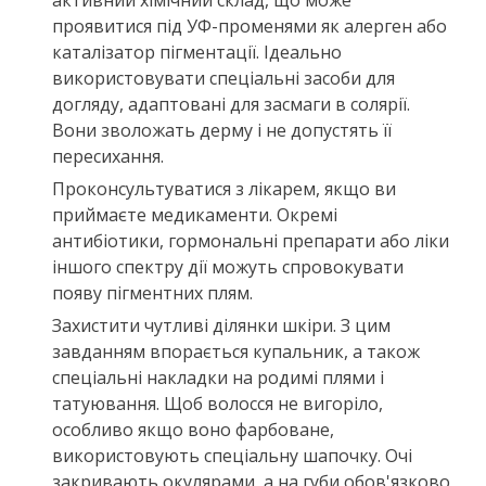
проявитися під УФ-променями як алерген або
каталізатор пігментації. Ідеально
використовувати спеціальні засоби для
догляду, адаптовані для засмаги в солярії.
Вони зволожать дерму і не допустять її
пересихання.
Проконсультуватися з лікарем, якщо ви
приймаєте медикаменти. Окремі
антибіотики, гормональні препарати або ліки
іншого спектру дії можуть спровокувати
появу пігментних плям.
Захистити чутливі ділянки шкіри. З цим
завданням впорається купальник, а також
спеціальні накладки на родимі плями і
татуювання. Щоб волосся не вигоріло,
особливо якщо воно фарбоване,
використовують спеціальну шапочку. Очі
закривають окулярами, а на губи обов'язково