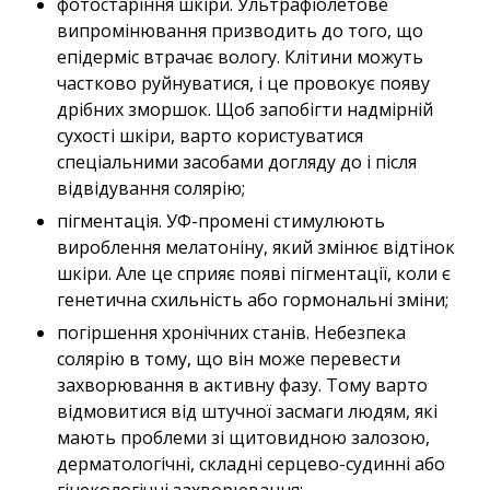
фотостаріння шкіри. Ультрафіолетове
випромінювання призводить до того, що
епідерміс втрачає вологу. Клітини можуть
частково руйнуватися, і це провокує появу
дрібних зморшок. Щоб запобігти надмірній
сухості шкіри, варто користуватися
спеціальними засобами догляду до і після
відвідування солярію;
пігментація. УФ-промені стимулюють
вироблення мелатоніну, який змінює відтінок
шкіри. Але це сприяє появі пігментації, коли є
генетична схильність або гормональні зміни;
погіршення хронічних станів. Небезпека
солярію в тому, що він може перевести
захворювання в активну фазу. Тому варто
відмовитися від штучної засмаги людям, які
мають проблеми зі щитовидною залозою,
дерматологічні, складні серцево-судинні або
гінекологічні захворювання;