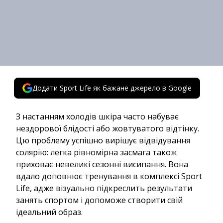
Додати Sport Life як бажане джерело в Google
З настанням холодів шкіра часто набуває
нездорової блідості або жовтуватого відтінку.
Цю проблему успішно вирішує відвідування
солярію: легка рівномірна засмага також
приховає невеликі сезонні висипання. Вона
вдало доповнює тренування в комплексі Sport
Life, адже візуально підкреслить результати
занять спортом і допоможе створити свій
ідеальний образ.