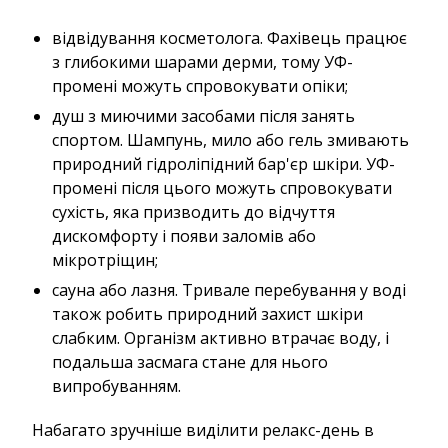
відвідування косметолога. Фахівець працює
з глибокими шарами дерми, тому УФ-
промені можуть спровокувати опіки;
душ з миючими засобами після занять
спортом. Шампунь, мило або гель змивають
природний гідроліпідний бар'єр шкіри. УФ-
промені після цього можуть спровокувати
сухість, яка призводить до відчуття
дискомфорту і появи заломів або
мікротріщин;
сауна або лазня. Тривале перебування у воді
також робить природний захист шкіри
слабким. Організм активно втрачає воду, і
подальша засмага стане для нього
випробуванням.
Набагато зручніше виділити релакс-день в