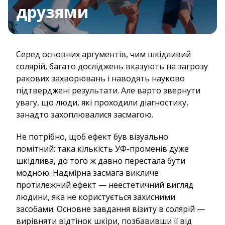
друзями
Серед основних аргументів, чим шкідливий
солярій, багато досліджень вказують на загрозу
ракових захворювань і наводять науково
підтверджені результати. Але варто звернути
увагу, що люди, які проходили діагностику,
занадто захоплювалися засмагою.
Не потрібно, щоб ефект був візуально
помітний: така кількість УФ-променів дуже
шкідлива, до того ж давно перестала бути
модною. Надмірна засмага викличе
протилежний ефект — неестетичний вигляд
людини, яка не користується захисними
засобами. Основне завдання візиту в солярій —
вирівняти відтінок шкіри, позбавивши її від