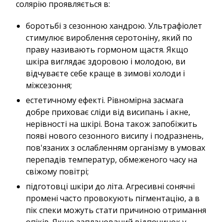
солярію проявляється в:
боротьбі з сезонною хандрою. Ультрафіолет
стимулює вироблення серотоніну, який по
праву називають гормоном щастя. Якщо
шкіра виглядає здоровою і молодою, ви
відчуваєте себе краще в зимові холоди і
міжсезоння;
естетичному ефекті. Рівномірна засмага
добре приховає сліди від висипань і акне,
нерівності на шкірі. Вона також запобіжить
появі нового сезонного висипу і подразнень,
пов'язаних з ослабленням організму в умовах
перепадів температур, обмеженого часу на
свіжому повітрі;
підготовці шкіри до літа. Агресивні сонячні
промені часто провокують пігментацію, а в
пік спеки можуть стати причиною отримання
опіків. Якщо запланований відпочинок у