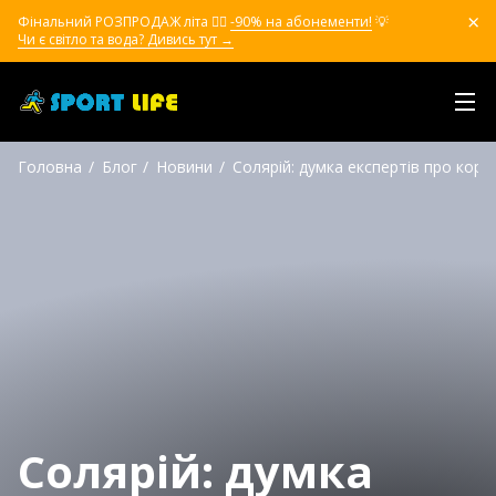
Фінальний РОЗПРОДАЖ літа ❤️‍🔥
-90% на абонементи!
💡
Чи є світло та вода? Дивись тут →
Головна
Блог
Новини
Солярій: думка експертів про кори
Солярій: думка