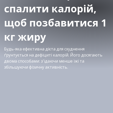
спалити калорій,
щоб позбавитися 1
кг жиру
Будь-яка ефективна дієта для схуднення
ґрунтується на дефіциті калорій. Його досягають
двома способами: з'їдаючи менше їжі та
збільшуючи фізичну активність.