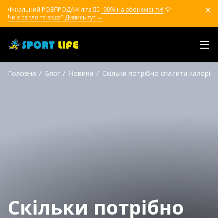
Фінальний РОЗПРОДАЖ літа ❤️‍🔥
-90% на абонементи!
💡
Чи є світло та вода? Дивись тут →
Головна
Блог
Новини
Скільки потрібно спалити калорій
Скільки потрібно