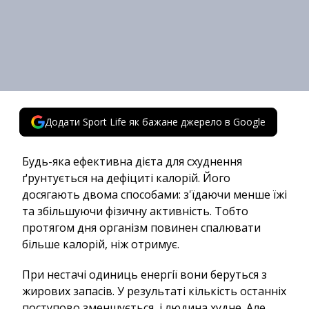
Додати Sport Life як бажане джерело в Google
Будь-яка ефективна дієта для схуднення
ґрунтується на дефіциті калорій. Його
досягають двома способами: з'їдаючи менше їжі
та збільшуючи фізичну активність. Тобто
протягом дня організм повинен спалювати
більше калорій, ніж отримує.
При нестачі одиниць енергії вони беруться з
жирових запасів. У результаті кількість останніх
поступово зменшується, і людина худне. Але