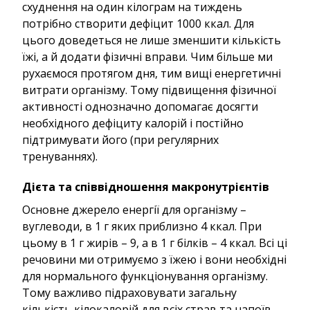
схуднення на один кілограм на тиждень
потрібно створити дефіцит 1000 ккал. Для
цього доведеться не лише зменшити кількість
їжі, а й додати фізичні вправи. Чим більше ми
рухаємося протягом дня, тим вищі енергетичні
витрати організму. Тому підвищення фізичної
активності однозначно допомагає досягти
необхідного дефіциту калорій і постійно
підтримувати його (при регулярних
тренуваннях).
Дієта та співвідношення макронутрієнтів
Основне джерело енергії для організму –
вуглеводи, в 1 г яких приблизно 4 ккал. При
цьому в 1 г жирів – 9, а в 1 г білків – 4 ккал. Всі ці
речовини ми отримуємо з їжею і вони необхідні
для нормального функціонування організму.
Тому важливо підраховувати загальну
кількість кілокалорій для всіх страв та напоїв,