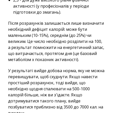
2,5 - для дуже високого рівня фізичної
активності (у професіоналів у періоди
підготовки до змагань).
Після розрахунків залишається лише визначити
необхідний дефіцит калорій: може бути
маленьким (10-15%), середнім (до 25%) чи
великим. Це число необхідно розділити на 100,
а результат помножити на енергетичний запас,
що витрачається, протягом дня (це базовий
метаболізм x показник активності).
У результаті вийде добова норма, яку не можна
перевищувати, щоб схуднути. Якщо навести
простіший розрахунок, тоді вийде, що
необхідно щодня спалювати на 500-1000
калорій більше, ніж ви з'їдаєте. Якщо
дотримуватися такого плану, вийде
позбуватися приблизно від 3500 до 7000 кал. на