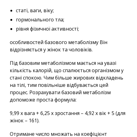
статі, ваги, віку;
гормонального тла;
рівня фізичної активності;
особливостей базового метаболізму Він
відрізняється у жінок та чоловіків.
Під базовим метаболізмом мається на увазі
кількість калорій, що спалюється організмом у
стані спокою. Чим більше жирових відкладень
на тілі, тим повільніше відбувається цей
процес. Розрахувати базовий метаболізм
допоможе проста формула:
9,99 х вага + 6,25 х зростання – 4,92 х вік + 5 (для
жінок – 161).
Отримане число множать на коефіцієнт