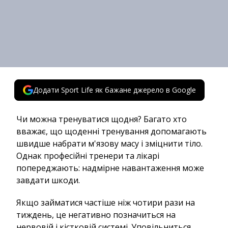
Додати Sport Life як бажане джерело в Google
Чи можна тренуватися щодня? Багато хто
вважає, що щоденні тренування допомагають
швидше набрати м'язову масу і зміцнити тіло.
Однак професійні тренери та лікарі
попереджають: надмірне навантаження може
завдати шкоди.
Якщо займатися частіше ніж чотири рази на
тиждень, це негативно позначиться на
нервовій і кістковій системі. Уповільниться