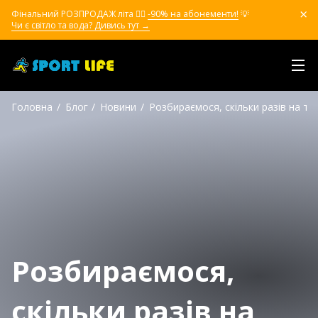
Фінальний РОЗПРОДАЖ літа ❤️‍🔥
-90% на абонементи!
💡
Чи є світло та вода? Дивись тут →
Головна
Блог
Новини
Розбираємося, скільки разів на ти
Розбираємося,
скільки разів на