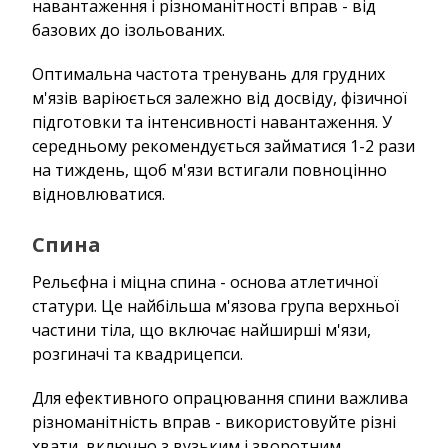
навантаження і різноманітності вправ - від
базових до ізольованих.
Оптимальна частота тренувань для грудних
м'язів варіюється залежно від досвіду, фізичної
підготовки та інтенсивності навантаження. У
середньому рекомендується займатися 1-2 рази
на тиждень, щоб м'язи встигали повноцінно
відновлюватися.
Спина
Рельєфна і міцна спина - основа атлетичної
статури. Це найбільша м'язова група верхньої
частини тіла, що включає найширші м'язи,
розгиначі та квадрицепси.
Для ефективного опрацювання спини важлива
різноманітність вправ - використовуйте різні
хвати, включно з вузьким і зворотним.