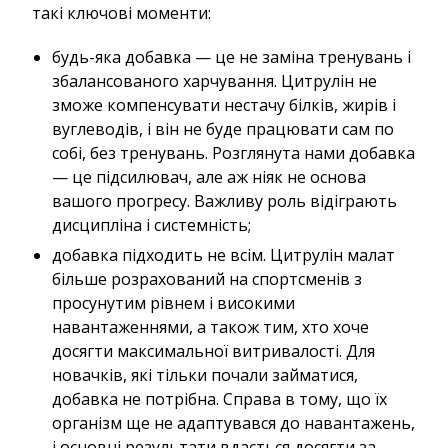
такі ключові моменти:
будь-яка добавка — це не заміна тренувань і
збалансованого харчування. Цитрулін не
зможе компенсувати нестачу білків, жирів і
вуглеводів, і він не буде працювати сам по
собі, без тренувань. Розглянута нами добавка
— це підсилювач, але аж ніяк не основа
вашого прогресу. Важливу роль відіграють
дисципліна і системність;
добавка підходить не всім. Цитрулін малат
більше розрахований на спортсменів з
просунутим рівнем і високими
навантаженнями, а також тим, хто хоче
досягти максимальної витривалості. Для
новачків, які тільки почали займатися,
добавка не потрібна. Справа в тому, що їх
організм ще не адаптувався до навантажень,
і основні результати вдасться досягти за