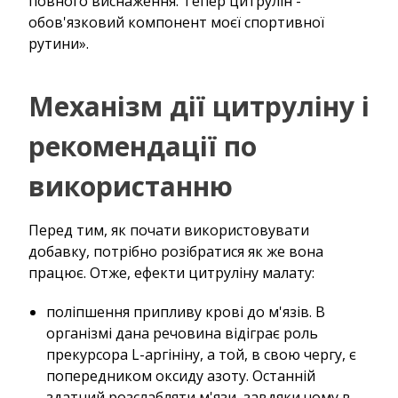
повного виснаження. Тепер цитрулін -
обов'язковий компонент моєї спортивної
рутини».
Механізм дії цитруліну і
рекомендації по
використанню
Перед тим, як почати використовувати
добавку, потрібно розібратися як же вона
працює. Отже, ефекти цитруліну малату:
поліпшення припливу крові до м'язів. В
організмі дана речовина відіграє роль
прекурсора L-аргініну, а той, в свою чергу, є
попередником оксиду азоту. Останній
здатний розслабляти м'язи, завдяки чому в