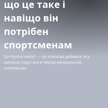
що це таке і
навіщо він
потрібен
спортсменам
Цитруліну малат — це ключова добавка, яка
використовується в передтренувальних
комплексах.