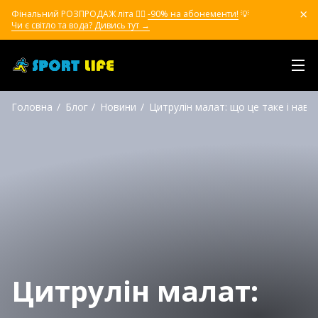
Фінальний РОЗПРОДАЖ літа ❤️‍🔥
-90% на абонементи!
💡
Чи є світло та вода? Дивись тут →
Головна
Блог
Новини
Цитрулін малат: що це таке і наві
Цитрулін малат: