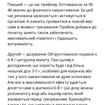
Перший — це час прийому. Оптимально за 30-
40 хвилин до фізичного навантаження. За цей
час речовина засвоюється і активується в
організмі. А значить проявитися в повній мірі
саме в момент тренування. Прийом добавки до
початку занять також забезпечить
максимальний «пампінг» і підвищить
витривалість.
Другий — дозування. Обґрунтованою нормою є
6-8 г цитруліну малату. При цьому є
дослідження, що користь буде і від більш
низьких доз: 3-5 г, особливо для новачків або
тих, у кого навантаження не дуже інтенсивні.
Але все ж максимального ефекту вдається
досягти саме в діапазоні 6-8 г. Цю дозу можна
розчинити у воді або іншому напої, який
вживається перед тренуванням. Враховуйте
також і те, що цитрулін в продуктах також