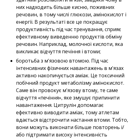
них надходить більше кисню, поживних
речовин, в тому числі глюкози, амінокислот і
енергії. В результаті все це покращує
продуктивність під час тренування, сприяє
ефективному виведенню продуктів обміну
речовин. Наприклад, молочної кислоти, яка
викликає відчуття печіння і втоми;
боротьба з м'язовою втомою. Під час
інтенсивних фізичних навантажень в м'язах
активно накопичується аміак. Це токсичний
побічний продукт метаболізму амінокислот.
Саме він провокує м'язову втому, те саме
відчуття «печіння», яке змушує припинити
навантаження. Цитрулін допомагає
ефективно виводити аміак, тому атлетам
вдається відстрочити настання втоми. Тобто,
вони можуть виконати більше повторень і/
або підтримати високу інтенсивність