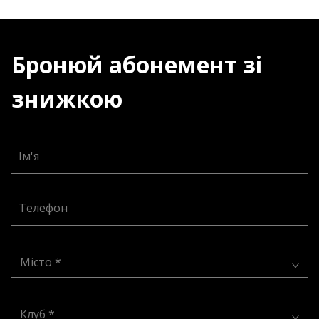
Бронюй абонемент зі
знижкою
Ім'я
Телефон
Місто *
Клуб *