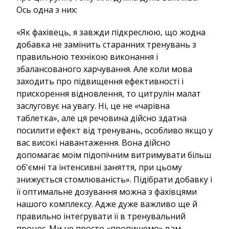
Ось одна з них:
«Як фахівець, я завжди підкреслюю, що жодна
добавка не замінить старанних тренувань з
правильною технікою виконання і
збалансованого харчування. Але коли мова
заходить про підвищення ефективності і
прискорення відновлення, то цитрулін малат
заслуговує на увагу. Ні, це не «чарівна
таблетка», але ця речовина дійсно здатна
посилити ефект від тренувань, особливо якщо у
вас високі навантаження. Вона дійсно
допомагає моїм підопічним витримувати більш
об'ємні та інтенсивні заняття, при цьому
знижується стомлюваність». Підібрати добавку і
її оптимальне дозування можна з фахівцями
нашого комплексу. Адже дуже важливо ще й
правильно інтегрувати її в тренувальний
процес. Ми не просто «пропишемо» вам