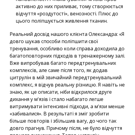
активно до них приливає, тому створюється
відчуття «роздутості», венозності. Плюс до
цього поліпшується живлення тканин.
Реальний досвід нашого клієнта Олександра: «Я
довго шукав способи поліпшити свої
тренування, особливо коли справа доходила до
багатоповторних підходів в тренажерному залі.
Вже випробував багато передтренувальних
комплексів, але саме після того, як додав
цитрулін в мій звичайний передтренувальний
комплекс, я відчув реальну різницю. Я навіть не
знаю, як це описати, ніби відкрилося друге
дихання у м'язів і стало набагато легше
витримувати інтенсивні підходи, а м'язи менше
«забивалися». В результаті я зміг зробити
більше повторів і збільшив вагу, до чого так
довго прагнув. Причому після, не було відчуття