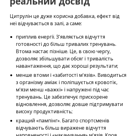
реальний досвід
Цитрулін це дуже корисна добавка, ефект від
неї відчувається в залі, а саме:
приплив енергії. З'являється відчуття
готовності до більш тривалих тренувань.
Втома настає пізніше. Це, в свою чергу,
дозволяє збільшувати обсяг і тривалість
навантаження, що дає хороші результати;
менше втоми і «забитості м'язів». Виводиться
з організму аміак і поліпшується кровотік,
м'язи менш «важкі» і напружені під час
тренувань. Це забезпечує прискорене
відновлення, дозволяє довше підтримувати
високу продуктивність;
кращий «пампінг». Багато спортсменів
відчувають більш виражене відчуття
наповненості і «накачування» м'язів. Кров