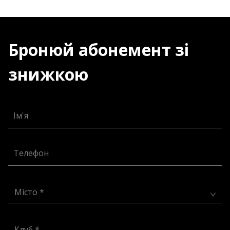
Бронюй абонемент зі
знижкою
Ім'я
Телефон
Місто *
Клуб *