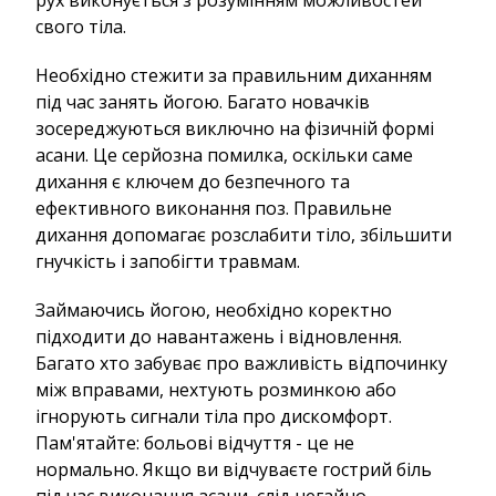
свого тіла.
Необхідно стежити за правильним диханням
під час занять йогою. Багато новачків
зосереджуються виключно на фізичній формі
асани. Це серйозна помилка, оскільки саме
дихання є ключем до безпечного та
ефективного виконання поз. Правильне
дихання допомагає розслабити тіло, збільшити
гнучкість і запобігти травмам.
Займаючись йогою, необхідно коректно
підходити до навантажень і відновлення.
Багато хто забуває про важливість відпочинку
між вправами, нехтують розминкою або
ігнорують сигнали тіла про дискомфорт.
Пам'ятайте: больові відчуття - це не
нормально. Якщо ви відчуваєте гострий біль
під час виконання асани, слід негайно