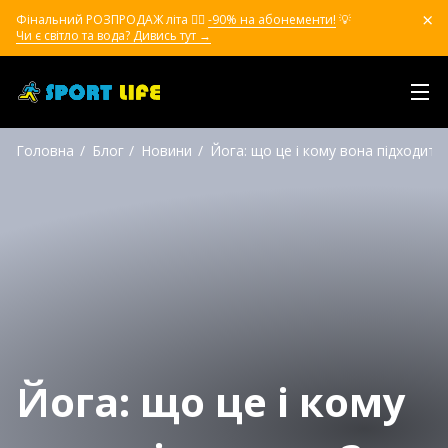
Фінальний РОЗПРОДАЖ літа ❤️‍🔥
-90% на абонементи!
💡
Чи є світло та вода? Дивись тут →
Головна
Блог
Новини
Йога: що це і кому вона підходить
Йога: що це і кому