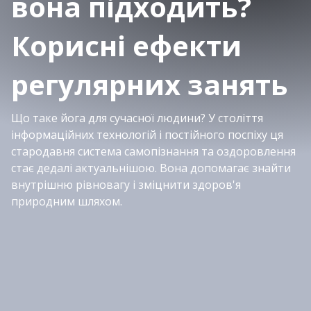
вона підходить?
Корисні ефекти
регулярних занять
Що таке йога для сучасної людини? У століття
інформаційних технологій і постійного поспіху ця
стародавня система самопізнання та оздоровлення
стає дедалі актуальнішою. Вона допомагає знайти
внутрішню рівновагу і зміцнити здоров'я
природним шляхом.