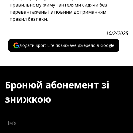
правильному жиму гантелями сидячи без
перевантажень і з повним дотриманням
правил безпеки.
10/2/2025
Додати Sport Life як бажане джерело в Google
Бронюй абонемент зі
знижкою
Ім'я