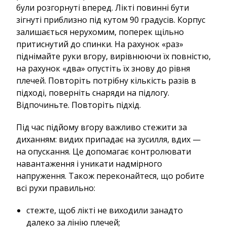
були розгорнуті вперед. Лікті повинні бути
зігнуті приблизно під кутом 90 градусів. Корпус
залишається нерухомим, поперек щільно
притиснутий до спинки. На рахунок «раз»
піднімайте руки вгору, вирівнюючи їх повністю,
на рахунок «два» опустіть їх знову до рівня
плечей. Повторіть потрібну кількість разів в
підході, поверніть снаряди на підлогу.
Відпочиньте. Повторіть підхід.
Під час підйому вгору важливо стежити за
диханням: видих припадає на зусилля, вдих —
на опускання. Це допомагає контролювати
навантаження і уникати надмірного
напруження. Також переконайтеся, що робите
всі рухи правильно:
стежте, щоб лікті не виходили занадто
далеко за лінію плечей;