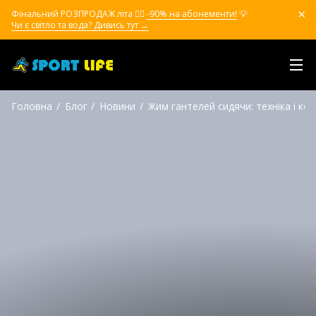
Фінальний РОЗПРОДАЖ літа ❤️‍🔥
-90% на абонементи!
💡
Чи є світло та вода? Дивись тут →
Головна
Блог
Новини
Жим гантелей сидячи: техніка і ко