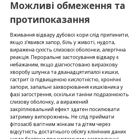
Можливі обмеження та
протипоказання
Вживання відвару дубової кори слід припинити,
якщо з’явився запор, біль у животі, нудота,
виражена сухість слизової оболонки, алергічна
реакція. Пероральне застосування відвару є
небажаним, якщо діагностовано виразкову
хворобу шлунка та дванадцятипалої кишки,
гастрит із підвищеною кислотністю, хронічні
запори, запальні захворювання кишківника у
фазі загострення, оскільки таніни подразнюють
слизову оболонку, а виражений
закріплювальний ефект здатен посилювати
затримку випорожнень. Не слід приймати
фітозасіб вагітним жінкам та дітям через
відсутність достатнього обсягу клінічних даних