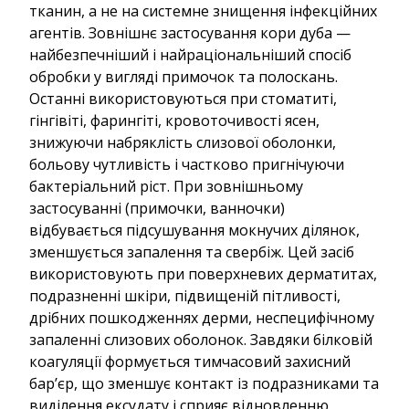
тканин, а не на системне знищення інфекційних
агентів. Зовнішнє застосування кори дуба —
найбезпечніший і найраціональніший спосіб
обробки у вигляді примочок та полоскань.
Останні використовуються при стоматиті,
гінгівіті, фарингіті, кровоточивості ясен,
знижуючи набряклість слизової оболонки,
больову чутливість і частково пригнічуючи
бактеріальний ріст. При зовнішньому
застосуванні (примочки, ванночки)
відбувається підсушування мокнучих ділянок,
зменшується запалення та свербіж. Цей засіб
використовують при поверхневих дерматитах,
подразненні шкіри, підвищеній пітливості,
дрібних пошкодженнях дерми, неспецифічному
запаленні слизових оболонок. Завдяки білковій
коагуляції формується тимчасовий захисний
бар’єр, що зменшує контакт із подразниками та
виділення ексудату і сприяє відновленню