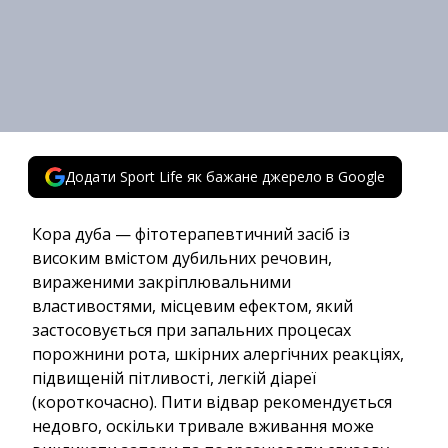
Додати Sport Life як бажане джерело в Google
Кора дуба — фітотерапевтичний засіб із
високим вмістом дубильних речовин,
вираженими закріплювальними
властивостями, місцевим ефектом, який
застосовується при запальних процесах
порожнини рота, шкірних алергічних реакціях,
підвищеній пітливості, легкій діареї
(короткочасно). Пити відвар рекомендується
недовго, оскільки тривале вживання може