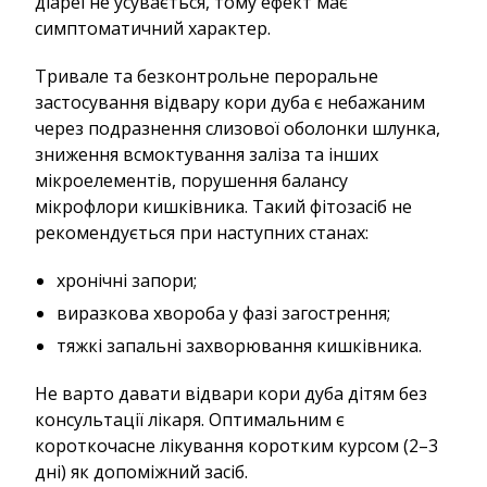
діареї не усувається, тому ефект має
симптоматичний характер.
Тривале та безконтрольне пероральне
застосування відвару кори дуба є небажаним
через подразнення слизової оболонки шлунка,
зниження всмоктування заліза та інших
мікроелементів, порушення балансу
мікрофлори кишківника. Такий фітозасіб не
рекомендується при наступних станах:
хронічні запори;
виразкова хвороба у фазі загострення;
тяжкі запальні захворювання кишківника.
Не варто давати відвари кори дуба дітям без
консультації лікаря. Оптимальним є
короткочасне лікування коротким курсом (2–3
дні) як допоміжний засіб.