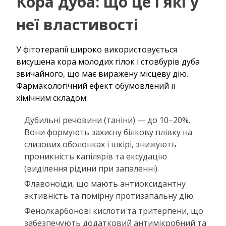
Кора дуба: що це і які у
неї властивості
У фітотерапії широко використовується
висушена кора молодих гілок і стовбурів дуба
звичайного, що має виражену місцеву дію.
Фармакологічний ефект обумовлений її
хімічним складом:
Дубильні речовини (таніни) — до 10–20%.
Вони формують захисну білкову плівку на
слизових оболонках і шкірі, знижують
проникність капілярів та ексудацію
(виділення рідини при запаленні).
Флавоноїди, що мають антиоксидантну
активність та помірну протизапальну дію.
Фенолкарбонові кислоти та тритерпени, що
забезпечують додатковий антимікробний та