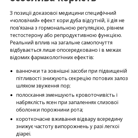
З позиції доказової медицини специфічний
«чоловічий» ефект кори дуба відсутній, її дія не
пов’язана з гормональною регуляцією, рівнем
тестостерону або репродуктивною функцією.
Реальний вплив на загальне самопочуття
відбувається лише опосередковано і в межах
відомих фармакологічних ефектів:
ванночки та зовнішні засоби при підвищеній
пітливості знижують секрецію потових залоз
шляхом звуження пор;
полоскання зменшують кровоточивість і
набряклість ясен при запаленнях слизової
оболонки порожнини рота;
короткочасне вживання відвару всередину
знижує частоту випорожнень у разі легкої
діареї.