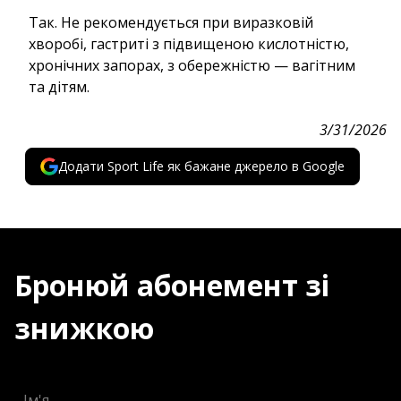
Так. Не рекомендується при виразковій
хворобі, гастриті з підвищеною кислотністю,
хронічних запорах, з обережністю — вагітним
та дітям.
3/31/2026
Додати Sport Life як бажане джерело в Google
Бронюй абонемент зі
знижкою
Ім'я