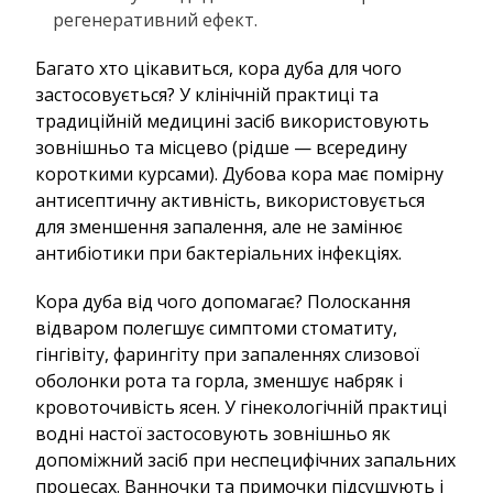
регенеративний ефект.
Багато хто цікавиться, кора дуба для чого
застосовується? У клінічній практиці та
традиційній медицині засіб використовують
зовнішньо та місцево (рідше — всередину
короткими курсами). Дубова кора має помірну
антисептичну активність, використовується
для зменшення запалення, але не замінює
антибіотики при бактеріальних інфекціях.
Кора дуба від чого допомагає? Полоскання
відваром полегшує симптоми стоматиту,
гінгівіту, фарингіту при запаленнях слизової
оболонки рота та горла, зменшує набряк і
кровоточивість ясен. У гінекологічній практиці
водні настої застосовують зовнішньо як
допоміжний засіб при неспецифічних запальних
процесах. Ванночки та примочки підсушують і