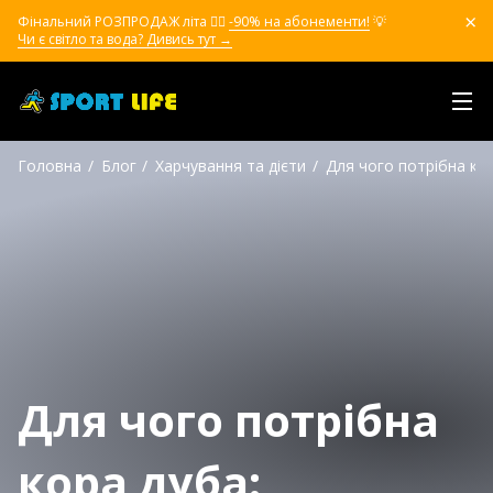
Фінальний РОЗПРОДАЖ літа ❤️‍🔥
-90% на абонементи!
💡
Чи є світло та вода? Дивись тут →
Головна
Блог
Харчування та дієти
Для чого потрібна ко
Для чого потрібна
кора дуба: