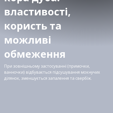
властивості,
користь та
можливі
обмеження
При зовнішньому застосуванні (примочки,
ванночки) відбувається підсушування мокнучих
ділянок, зменшується запалення та свербіж.