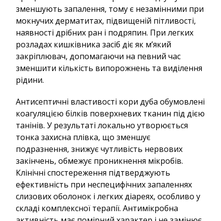
зменшують запалення, тому є незамінними при
мокнучих дерматитах, підвищеній пітливості,
наявності дрібних ран і подряпин. При легких
розладах кишківника засіб діє як м’який
закріплювач, допомагаючи на певний час
зменшити кількість випорожнень та виділення
рідини.
Антисептичні властивості кори дуба обумовлені
коагуляцією білків поверхневих тканин під дією
танінів. У результаті локально утворюється
тонка захисна плівка, що зменшує
подразнення, знижує чутливість нервових
закінчень, обмежує проникнення мікробів.
Клінічні спостереження підтверджують
ефективність при неспецифічних запаленнях
слизових оболонок і легких діареях, особливо у
складі комплексної терапії. Антимікробна
активність має помірний характер і не замінює