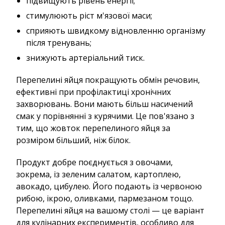
підвищують рівень енергії;
стимулюють ріст м'язової маси;
сприяють швидкому відновленню організму
після тренувань;
знижують артеріальний тиск.
Перепелині яйця покращують обмін речовин,
ефективні при профілактиці хронічних
захворювань. Вони мають більш насичений
смак у порівнянні з курячими. Це пов'язано з
тим, що жовток перепелиного яйця за
розміром більший, ніж білок.
Продукт добре поєднується з овочами,
зокрема, із зеленим салатом, картоплею,
авокадо, цибулею. Його подають із червоною
рибою, ікрою, оливками, пармезаном тощо.
Перепелині яйця на вашому столі — це варіант
для кулінарних експериментів, особливо для