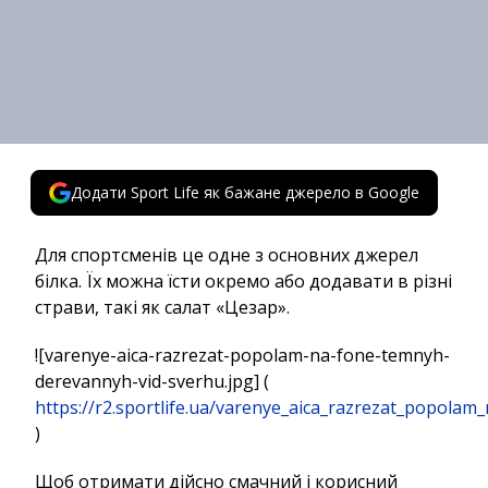
Додати Sport Life як бажане джерело в Google
Для спортсменів це одне з основних джерел
білка. Їх можна їсти окремо або додавати в різні
страви, такі як салат «Цезар».
![varenye-aica-razrezat-popolam-na-fone-temnyh-
derevannyh-vid-sverhu.jpg] (
https://r2.sportlife.ua/varenye_aica_razrezat_popol
)
Щоб отримати дійсно смачний і корисний