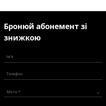
Бронюй абонемент зі
знижкою
Ім'я
Телефон
Місто *