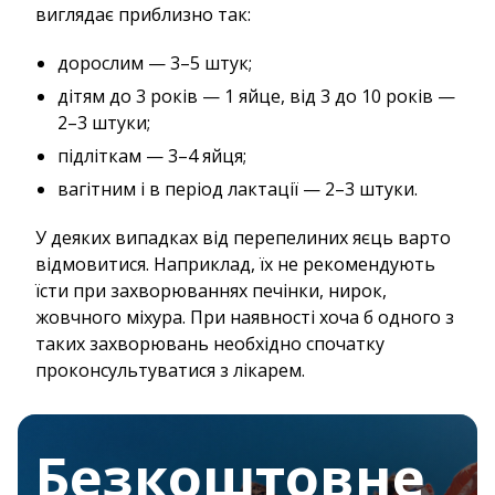
виглядає приблизно так:
дорослим — 3–5 штук;
дітям до 3 років — 1 яйце, від 3 до 10 років —
2–3 штуки;
підліткам — 3–4 яйця;
вагітним і в період лактації — 2–3 штуки.
У деяких випадках від перепелиних яєць варто
відмовитися. Наприклад, їх не рекомендують
їсти при захворюваннях печінки, нирок,
жовчного міхура. При наявності хоча б одного з
таких захворювань необхідно спочатку
проконсультуватися з лікарем.
Безкоштовне