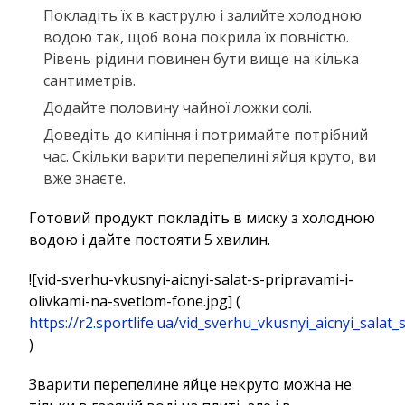
Покладіть їх в каструлю і залийте холодною
водою так, щоб вона покрила їх повністю.
Рівень рідини повинен бути вище на кілька
сантиметрів.
Додайте половину чайної ложки солі.
Доведіть до кипіння і потримайте потрібний
час. Скільки варити перепелині яйця круто, ви
вже знаєте.
Готовий продукт покладіть в миску з холодною
водою і дайте постояти 5 хвилин.
![vid-sverhu-vkusnyi-aicnyi-salat-s-pripravami-i-
olivkami-na-svetlom-fone.jpg] (
https://r2.sportlife.ua/vid_sverhu_vkusnyi_aicnyi_sala
)
Зварити перепелине яйце некруто можна не