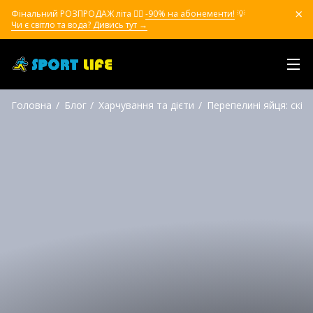
Фінальний РОЗПРОДАЖ літа ❤️‍🔥
-90% на абонементи!
💡
Чи є світло та вода? Дивись тут →
Головна
Блог
Харчування та дієти
Перепелині яйця: скіл