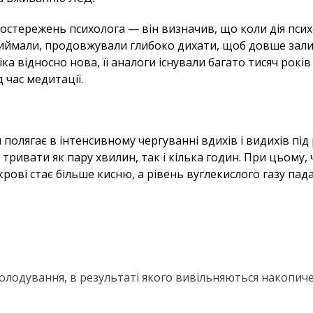
спостережень психолога — він визначив, що коли дія пс
приймали, продовжували глибоко дихати, щоб довше зали
а відносно нова, її аналоги існували багато тисяч років 
 час медитації.
полягає в інтенсивному чергуванні вдихів і видихів під
тривати як пару хвилин, так і кілька годин. При цьому, 
рові стає більше кисню, а рівень вуглекислого газу пада
 голодування, в результаті якого вивільняються накопиче