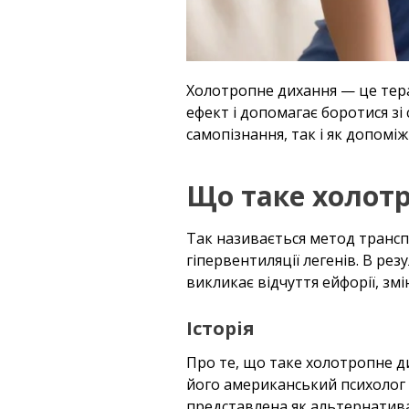
Холотропне дихання — це тера
ефект і допомагає боротися зі
самопізнання, так і як допоміжн
Що таке холот
Так називається метод транспе
гіпервентиляції легенів. В рез
викликає відчуття ейфорії, змі
Історія
Про те, що таке холотропне д
його американський психолог 
представлена як альтернатив