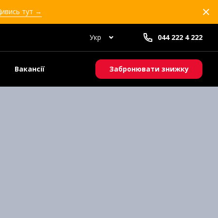
Дивись тут →
Укр
044 222 4 222
Вакансії
Забронювати знижку