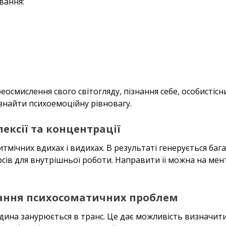
вання:
смислення свого світогляду, пізнання себе, особистісни
й знайти психоемоційну рівновагу.
ксії та концентрації
тмічних вдихах і видихах. В результаті генерується бага
сів для внутрішньої роботи. Направити її можна на мен
ання психосоматичних проблем
ина занурюється в транс. Це дає можливість визначити