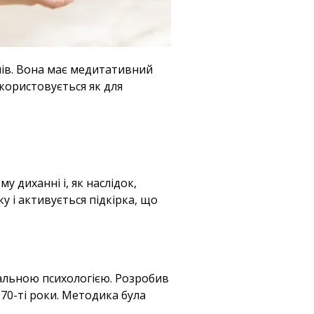
нів. Вона має медитативний
користовується як для
 диханні і, як наслідок,
у і активується підкірка, що
нальною психологією. Розробив
70-ті роки. Методика була