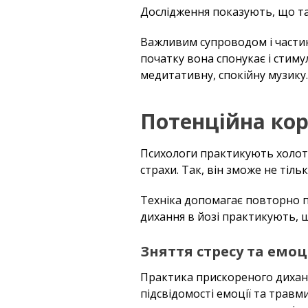
Дослідження показують, що та
Важливим супроводом і частин
початку вона спонукає і стиму
медитативну, спокійну музику.
Потенційна ко
Психологи практикують холот
страхи. Так, він зможе не тіль
Техніка допомагає повторно п
дихання в йозі практикують, щ
Зняття стресу та емо
Практика прискореного дихання
підсвідомості емоції та трав