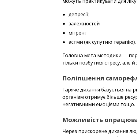
можуть практикувати для ліку
депресії;
залежностей;
мігрені;
астми (як супутню терапію).
Головна мета методики — перео
тільки позбутися стресу, але 
Поліпшення саморефле
Гаряче дихання базується на ри
організм отримує більше ресур
негативними емоціями тощо.
Можливість опрацюв
Через прискорене дихання люд