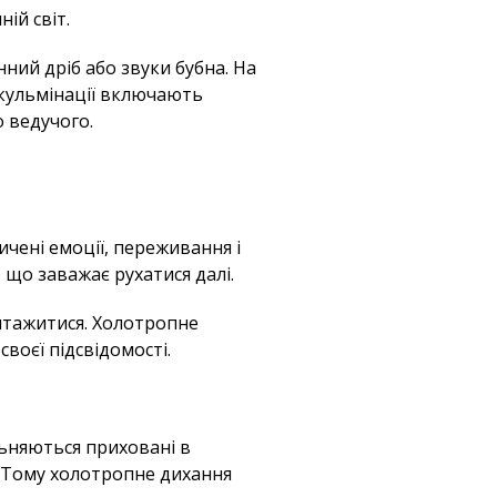
ій світ.
ний дріб або звуки бубна. На
 кульмінації включають
о ведучого.
ені емоції, переживання і
, що заважає рухатися далі.
нтажитися. Холотропне
воєї підсвідомості.
льняються приховані в
. Тому холотропне дихання