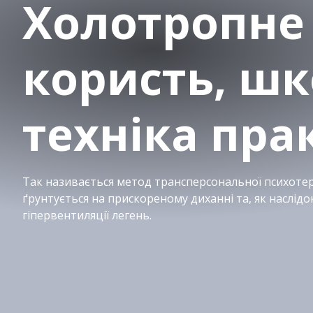
Холотропне
користь, шк
техніка пра
Так називається метод трансперсональної психотера
ґрунтується на прискореному диханні та, як наслідо
гіпервентиляції легень.