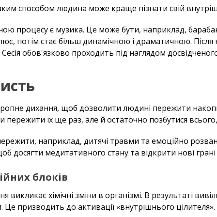
ким способом людина може краще пізнати свій внутрішн
ою процесу є музика. Це може бути, наприклад, барабан
лює, потім стає більш динамічною і драматичною. Після
 Сесія обов'язково проходить під наглядом досвідченог
ристь
ропне дихання, щоб дозволити людині пережити накопич
ки пережити їх ще раз, але й остаточно позбутися всього
ережити, наприклад, дитячі травми та емоційно розва
об досягти медитативного стану та відкрити нові грані с
ційних блоків
 викликає хімічні зміни в організмі. В результаті виві
ми. Це призводить до активації «внутрішнього цілителя»