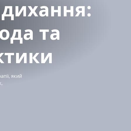
 дихання:
ода та
ктики
пії, який
к,