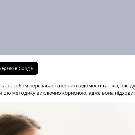
жерело в Google
 способом перезавантаження свідомості та тіла, але д
и цю методику виключно корисною, адже вона підходить