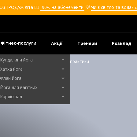
Кікбоксинг для дівчат
ОЗПРОДАЖ літа ❤️‍🔥
-90% на абонементи!
💡
Чи є світло та вода? 
Кікбоксинг для дітей
Самооборона
Самооборона для дівчат
Самооборона для дітей
Фітнес-послуги
Акції
Тренери
Розклад
Бальні танці
Кундалини йога
ання: користь, шкода та техніка практики
Хатха йога
Флай йога
Йога для вагітних
Кардіо зал