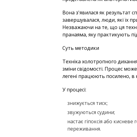
Вона з'явилася як результат 
завершувалася, люди, які їх 
Незважаючи на те, що ця технік
пранаяма, яку практикують під
Суть методики
Техніка холотропного дихання 
зміни свідомості. Процес може 
легені працюють посилено, в к
У процесі:
знижується тиск;
звужуються судини;
настає гіпоксія або кисневе
переживання.