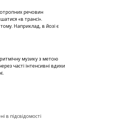
ихотропних речовин
шатися «в трансі».
тому. Наприклад, в йозі є
 ритмічну музику з метою
через часті інтенсивні вдихи
є.
ні в підсвідомості