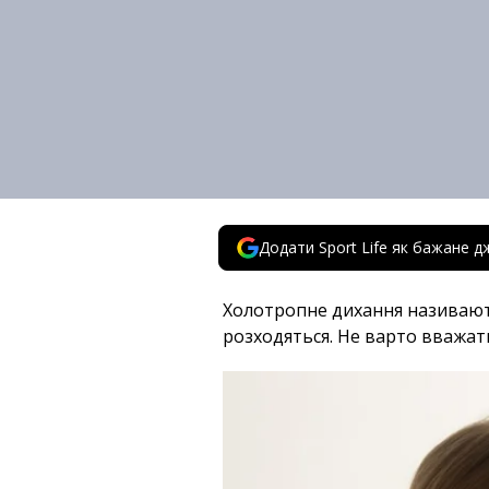
Додати Sport Life як бажане д
Холотропне дихання називають
розходяться. Не варто вважат