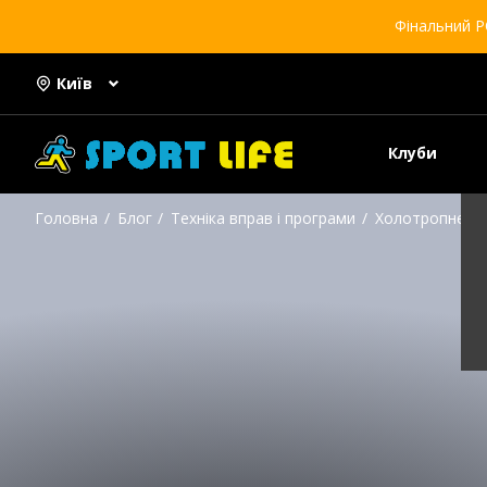
Фінальний Р
Київ
Клуби
Головна
Блог
Техніка вправ і програми
Холотропне дих