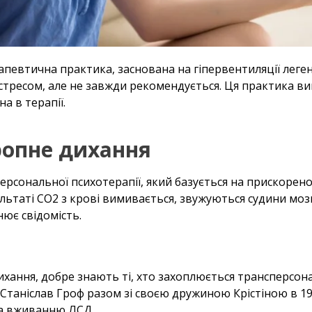
певтична практика, заснована на гіпервентиляції леге
 стресом, але не завжди рекомендується. Ця практика ви
а в терапії.
ропне дихання
рсональної психотерапії, який базується на прискореному
ультаті СО2 з крові вимивається, звужуються судини мозк
нює свідомість.
ихання, добре знають ті, хто захоплюється трансперсо
Станіслав Гроф разом зі своєю дружиною Крістіною в 19
а вживанню ЛСД.