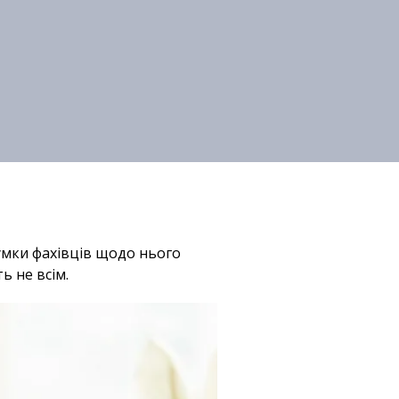
умки фахівців щодо нього
 не всім.