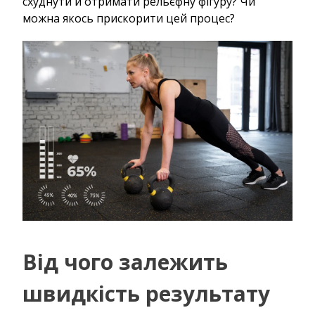
схуднути й отримати рельєфну фігуру? Чи
можна якось прискорити цей процес?
Від чого залежить
швидкість результату