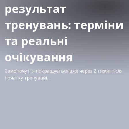
результат
тренувань: терміни
та реальні
очікування
Самопочуття покращується вже через 2 тижні після
початку тренувань.