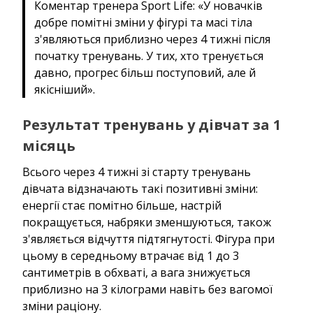
Коментар тренера Sport Life: «У новачків
добре помітні зміни у фігурі та масі тіла
з'являються приблизно через 4 тижні після
початку тренувань. У тих, хто тренується
давно, прогрес більш поступовий, але й
якісніший».
Результат тренувань у дівчат за 1
місяць
Всього через 4 тижні зі старту тренувань
дівчата відзначають такі позитивні зміни:
енергії стає помітно більше, настрій
покращується, набряки зменшуються, також
з'являється відчуття підтягнутості. Фігура при
цьому в середньому втрачає від 1 до 3
сантиметрів в обхваті, а вага знижується
приблизно на 3 кілограми навіть без вагомої
зміни раціону.