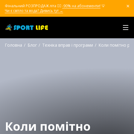
Фінальний РОЗПРОДАЖ літа ❤️‍🔥
-90% на абонементи!
💡
Чи є світло та вода? Дивись тут →
Головна
Блог
Техніка вправ і програми
Коли помітно рез
Коли помітно