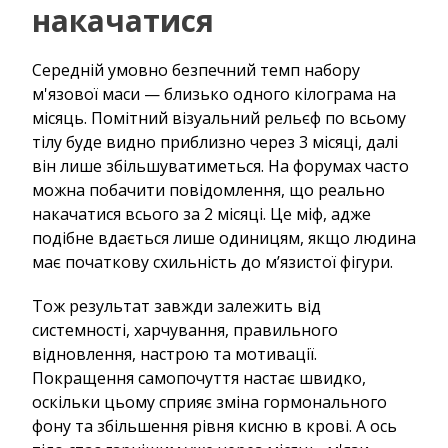
накачатися
Середній умовно безпечний темп набору
м'язової маси — близько одного кілограма на
місяць. Помітний візуальний рельєф по всьому
тілу буде видно приблизно через 3 місяці, далі
він лише збільшуватиметься. На форумах часто
можна побачити повідомлення, що реально
накачатися всього за 2 місяці. Це міф, адже
подібне вдається лише одиницям, якщо людина
має початкову схильність до м’язистої фігури.
Тож результат завжди залежить від
системності, харчування, правильного
відновлення, настрою та мотивації.
Покращення самопочуття настає швидко,
оскільки цьому сприяє зміна гормонального
фону та збільшення рівня кисню в крові. А ось