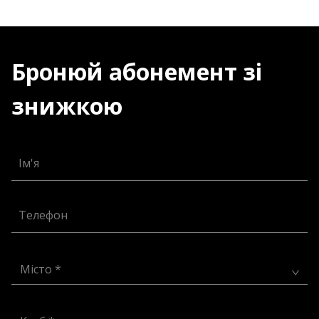
Бронюй абонемент зі
знижкою
Ім'я
Телефон
Місто *