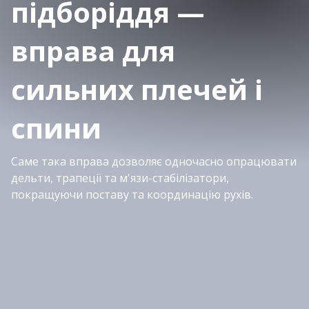
підборіддя —
вправа для
сильних плечей і
спини
Саме така вправа дозволяє одночасно опрацювати
дельти, трапеції та м'язи-стабілізатори,
покращуючи поставу та координацію рухів.