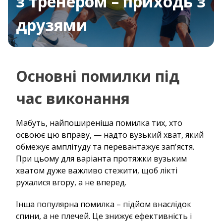
з тренером – приходь з
друзями
Основні помилки під
час виконання
Мабуть, найпоширеніша помилка тих, хто
освоює цю вправу, — надто вузький хват, який
обмежує амплітуду та перевантажує зап'ястя.
При цьому для варіанта протяжки вузьким
хватом дуже важливо стежити, щоб лікті
рухалися вгору, а не вперед.
Інша популярна помилка – підйом внаслідок
спини, а не плечей. Це знижує ефективність і