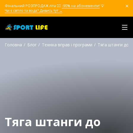
Фінальний РОЗПРОДАЖ літа ❤️‍🔥
-90% на абонементи!
💡
Чи є світло та вода? Дивись тут →
Головна
Блог
Техніка вправ і програми
Тяга штанги до п
Тяга штанги до