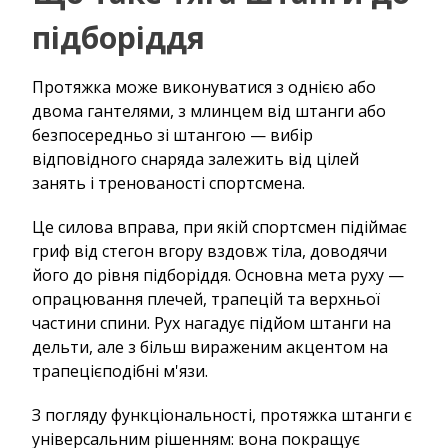
підборіддя
Протяжка може виконуватися з однією або
двома гантелями, з млинцем від штанги або
безпосередньо зі штангою — вибір
відповідного снаряда залежить від цілей
занять і тренованості спортсмена.
Це силова вправа, при якій спортсмен підіймає
гриф від стегон вгору вздовж тіла, доводячи
його до рівня підборіддя. Основна мета руху —
опрацювання плечей, трапецій та верхньої
частини спини. Рух нагадує підйом штанги на
дельти, але з більш вираженим акцентом на
трапецієподібні м'язи.
З погляду функціональності, протяжка штанги є
універсальним рішенням: вона покращує