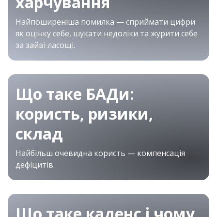
харчування
Найпоширеніша помилка — сприймати цифри
як оцінку себе, шукати недоліки та журити себе
за зайві ласощі.
Що таке БАДи:
користь, ризики,
склад
Найбільш очевидна користь — компенсація
дефіцитів.
Що таке каденс і чому