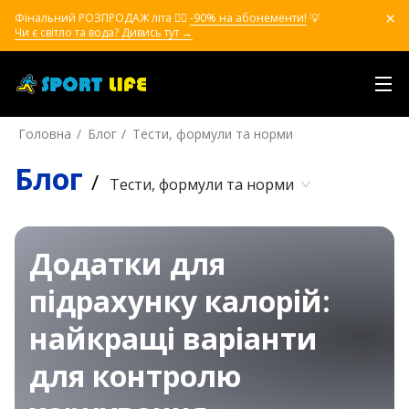
Фінальний РОЗПРОДАЖ літа ❤️‍🔥
-90% на абонементи!
💡
Чи є світло та вода? Дивись тут →
Головна
Блог
Тести, формули та норми
Блог
/
Тести, формули та норми
Додатки для
підрахунку калорій:
найкращі варіанти
для контролю