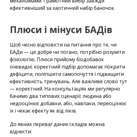
механізмами. Грамотний вибір завжди
ефективніший за хаотичний набір баночок.
Плюси і мінуси БАДів
Щоб чесно відповісти на питання про те, чи
БАДи — це добре чи погано, потрібно розуміти
фізіологію. Плюси прийому біодобавок
очевидні: коректний підбір допомагає покрити
дефіцити, поліпшити самопочуття і підвищити
ефективність тренувань. Але важливе слово тут
— коректний. На консультаціях ми регулярно
бачимо два типових сценарії: людина або
недооцінює добавки, або, навпаки, переоцінює
їх і чекає ефекту як від ліків.
До явних переваг даних складів можна
віднести: