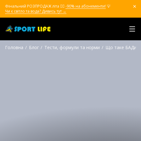
Фінальний РОЗПРОДАЖ літа ❤️‍🔥
-90% на абонементи!
💡
Чи є світло та вода? Дивись тут →
Головна
Блог
Тести, формули та норми
Що таке БАДи: к