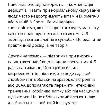
Найбільш очевидна користь — компенсація
дефіцитів. Навіть при нормальному харчуванні
люди часто недоотримують вітамін D, омега-3
або магній. У Sport Life ми нерідко
спостерігаємо, як після простого курсу магнію у
клієнтів поліпшується сон, а після омега-3 —
зменшується запалення в суглобах. Це реальний
практичний досвід, а не теорія.
Другий напрямок — підтримка при високих
навантаженнях. Якщо людина тренується 4–5
разів на тиждень, їй потрібно більше
мікроелементів, ніж тим, хто веде сидячий
спосіб життя. Добавки на зразок електролітів
або BCAA допомагають пережити інтенсивні
тренування, особливо влітку або під час циклів
підготовки. Це не обов'язковий елемент, але
для багатьох — робочий інструмент.