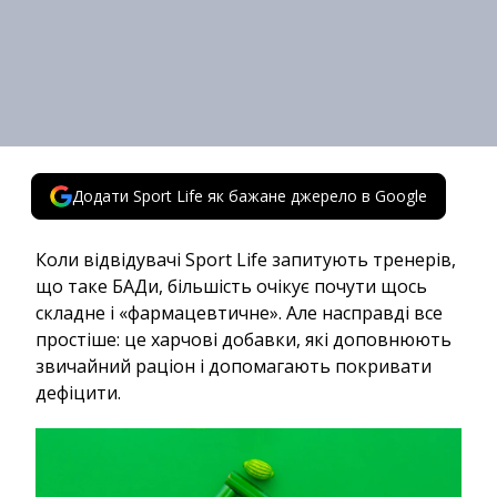
Додати Sport Life як бажане джерело в Google
Коли відвідувачі Sport Life запитують тренерів,
що таке БАДи, більшість очікує почути щось
складне і «фармацевтичне». Але насправді все
простіше: це харчові добавки, які доповнюють
звичайний раціон і допомагають покривати
дефіцити.