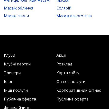
Антицелюлітний масаж
Масаж
Масаж обличчя
Солярій
Масаж спини
Масаж всього тіла
Клуби
Акції
Клубні картки
Розклад
Тренери
Карта сайту
Блог
Фітнес-послуги
Інші послуги
Корпоративний фітнес
Публічна оферта
Публічна оферта
Франчайзинг