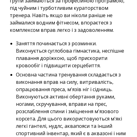
групи займаються за професійною програмою,
під чуйним і турботливим кураторством
тренера. Навіть якщо ви ніколи раніше не
займалися водним фітнесом, впораєтеся з
комплексом вправ легко і з задоволенням.
Заняття починається з розминки.
Виконується суглобова гімнастика, неспішне
плавання доріжкою, щоб прискорити
кровообіг і підвищити серцебиття.
Основна частина тренування складається з
виконання вправ на силу, витривалість,
опрацювання преса, м'язів ніг і сідниць.
Виконуються активні обертання руками,
ногами, скручування, вправи на прес,
розслаблення спини і зміцнення м'язового
корсета. Для цього використовуються м'які
легкі гантелі, нудлс, аквапояси та інший
спортивний інвентар, який є в аквазоні і ним