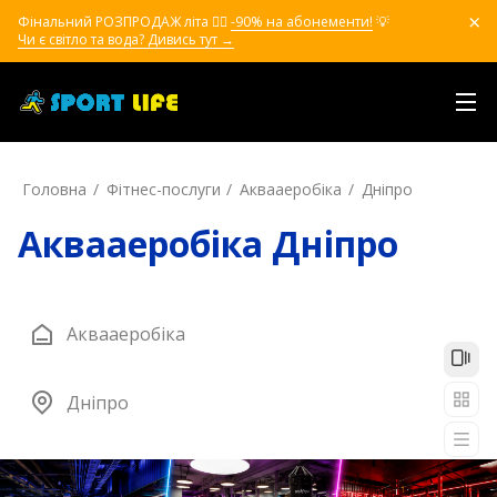
Фінальний РОЗПРОДАЖ літа ❤️‍🔥
-90% на абонементи!
💡
Чи є світло та вода? Дивись тут →
Головна
Фітнес-послуги
Аквааеробіка
Дніпро
Аквааеробіка Дніпро
Аквааеробіка
Дніпро