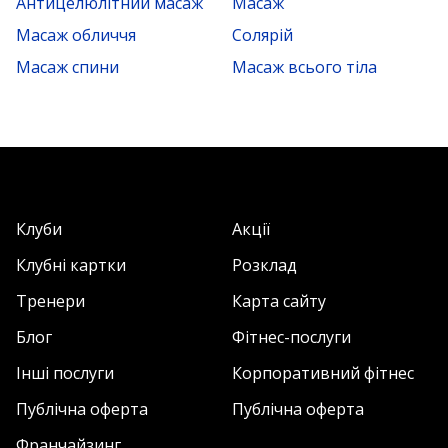
Антицелюлітний масаж
Масаж
Масаж обличчя
Солярій
Масаж спини
Масаж всього тіла
Клуби
Акції
Клубні картки
Розклад
Тренери
Карта сайту
Блог
Фітнес-послуги
Інші послуги
Корпоративний фітнес
Публічна оферта
Публічна оферта
Франчайзинг