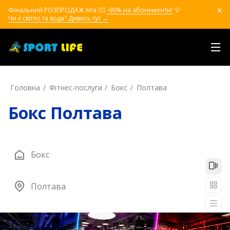
Фінальний РОЗПРОДАЖ літа ❤️‍🔥
-90% на абонементи!
💡
Чи є світло та вода? Дивись тут →
Головна
Фітнес-послуги
Бокс
Полтава
Бокс Полтава
Бокс
Полтава