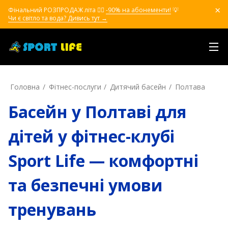
Фінальний РОЗПРОДАЖ літа ❤️‍🔥
-90% на абонементи!
💡
Чи є світло та вода? Дивись тут →
Головна
Фітнес-послуги
Дитячий басейн
Полтава
Басейн у Полтаві для
дітей у фітнес-клубі
Sport Life — комфортні
та безпечні умови
тренувань