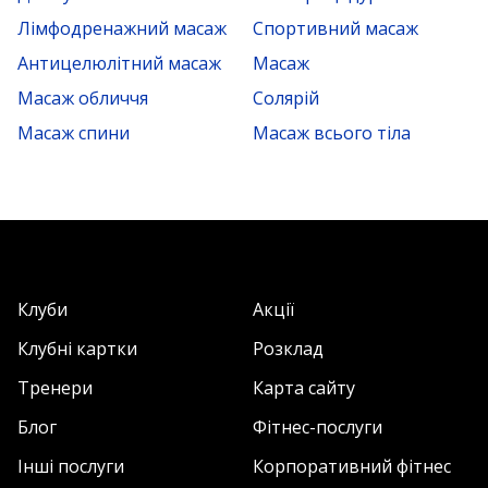
Лімфодренажний масаж
Спортивний масаж
Антицелюлітний масаж
Масаж
Масаж обличчя
Солярій
Масаж спини
Масаж всього тіла
Клуби
Акції
Клубні картки
Розклад
Тренери
Карта сайту
Блог
Фітнес-послуги
Інші послуги
Корпоративний фітнес