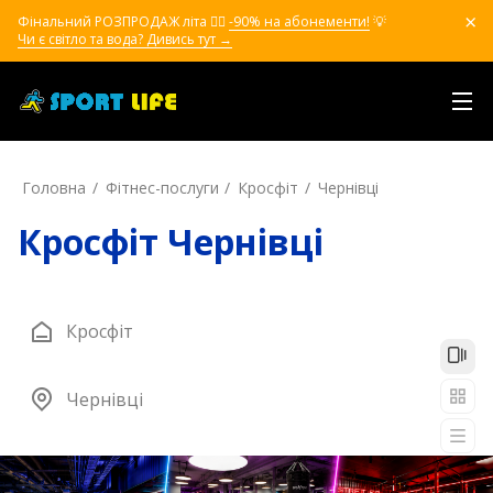
Фінальний РОЗПРОДАЖ літа ❤️‍🔥
-90% на абонементи!
💡
Чи є світло та вода? Дивись тут →
Головна
Фітнес-послуги
Кросфіт
Чернівці
Кросфіт Чернівці
Кросфіт
Чернівці