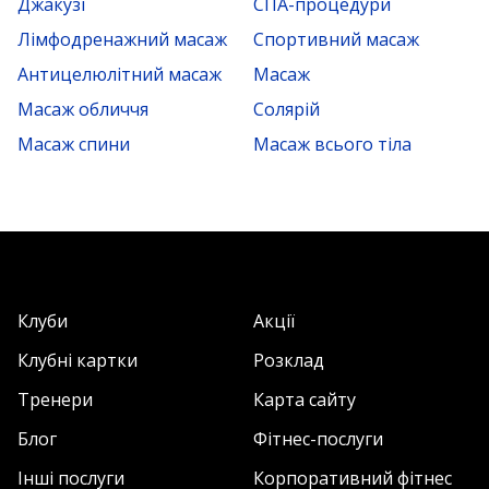
Джакузі
СПА-процедури
Лімфодренажний масаж
Спортивний масаж
Антицелюлітний масаж
Масаж
Масаж обличчя
Солярій
Масаж спини
Масаж всього тіла
Клуби
Акції
Клубні картки
Розклад
Тренери
Карта сайту
Блог
Фітнес-послуги
Інші послуги
Корпоративний фітнес