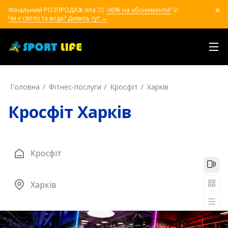
Фінальний РОЗПРОДАЖ літа ❤️‍🔥
-90% на абонементи!
💡
Чи є світло та вода? Дивись тут →
Головна
Фітнес-послуги
Кросфіт
Харків
Кросфіт Харків
Кросфіт
Харків