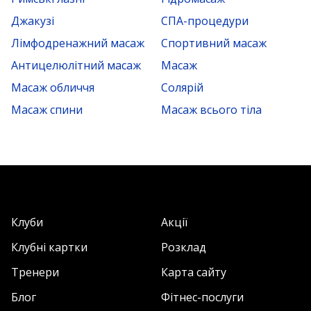
Джакузі
СПА-процедури
Лімфодренажний масаж
Спортивний масаж
Антицелюлітний масаж
Масаж
Масаж обличчя
Солярій
Масаж спини
Масаж всього тіла
Клуби
Акції
Клубні картки
Розклад
Тренери
Карта сайту
Блог
Фітнес-послуги