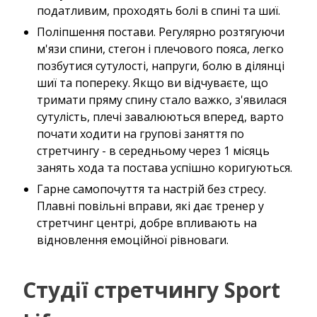
податливим, проходять болі в спині та шиї.
Поліпшення постави. Регулярно розтягуючи
м'язи спини, стегон і плечового пояса, легко
позбутися сутулості, напруги, болю в ділянці
шиї та попереку. Якщо ви відчуваєте, що
тримати пряму спину стало важко, з'явилася
сутулість, плечі завалюються вперед, варто
почати ходити на групові заняття по
стретчингу - в середньому через 1 місяць
занять хода та постава успішно коригуються.
Гарне самопочуття та настрій без стресу.
Плавні повільні вправи, які дає тренер у
стретчинг центрі, добре впливають на
відновлення емоційної рівноваги.
Студії стретчингу Sport