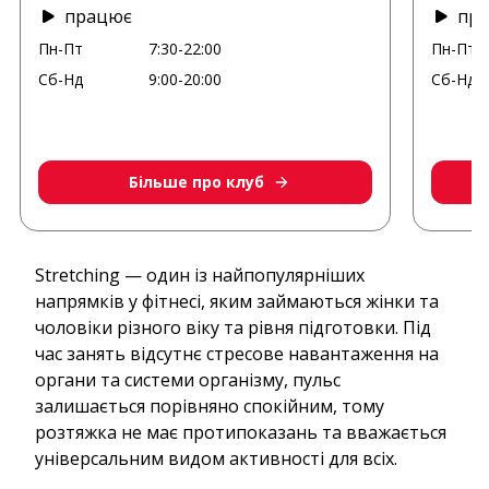
працює
пр
Пн-Пт
7:30-22:00
Пн-Пт
Сб-Нд
9:00-20:00
Сб-Нд
Більше про клуб
Stretching — один із найпопулярніших
напрямків у фітнесі, яким займаються жінки та
чоловіки різного віку та рівня підготовки. Під
час занять відсутнє стресове навантаження на
органи та системи організму, пульс
залишається порівняно спокійним, тому
розтяжка не має протипоказань та вважається
універсальним видом активності для всіх.