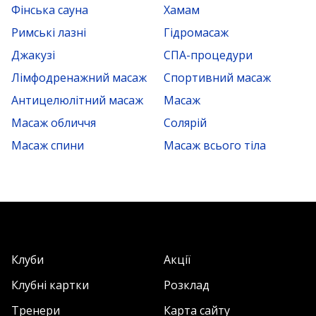
Фінська сауна
Хамам
Римські лазні
Гідромасаж
Джакузі
СПА-процедури
Лімфодренажний масаж
Спортивний масаж
Антицелюлітний масаж
Масаж
Масаж обличчя
Солярій
Масаж спини
Масаж всього тіла
Клуби
Акції
Клубні картки
Розклад
Тренери
Карта сайту