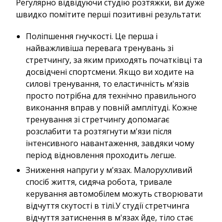
Регулярно відвідуючи студію розтяжки, ви дуже
швидко помітите перші позитивні результати:
Поліпшення гнучкості. Це перша і
найважливіша перевага тренувань зі
стретчингу, за яким приходять початківці та
досвідчені спортсмени. Якщо ви ходите на
силові тренування, то еластичність м'язів
просто потрібна для технічно правильного
виконання вправ у повній амплітуді. Кожне
тренування зі стретчингу допомагає
розслабити та розтягнути м'язи після
інтенсивного навантаження, завдяки чому
період відновлення проходить легше.
Зниження напруги у м'язах. Малорухливий
спосіб життя, сидяча робота, тривале
керування автомобілем можуть створювати
відчуття скутості в тілі.У студії стретчинга
відчуття затиснення в м'язах йде, тіло стає