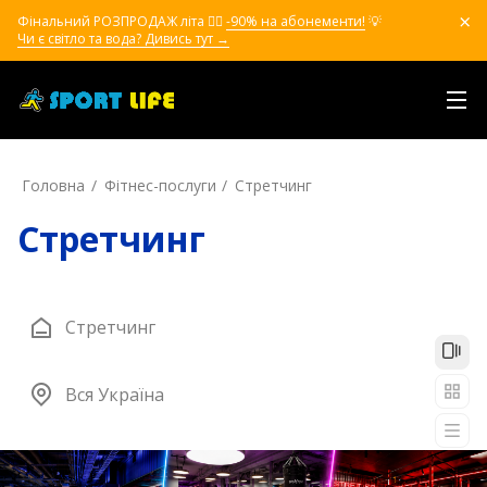
Фінальний РОЗПРОДАЖ літа ❤️‍🔥
-90% на абонементи!
💡
Чи є світло та вода? Дивись тут →
Головна
Фітнес-послуги
Стретчинг
Стретчинг
Стретчинг
Вся Україна