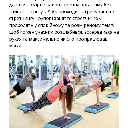
давати помірне навантаження організму без
зайвого стресу.## Як проходить тренування зі
стретчингу Групові заняття стретчингом
проходять у спокійному та розміреному темпі,
щоб кожен учасник розслабився, зосередився на
рухах та максимально якісно пропрацював
м'язи.