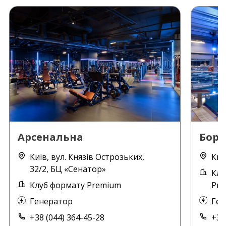
Арсенальна
Борщ
Київ, вул. Князів Острозьких,
Киї
32/2, БЦ «Сенатор»
Клу
Клуб формату Premium
Pre
Генератор
Ген
+38 (044) 364-45-28
+38