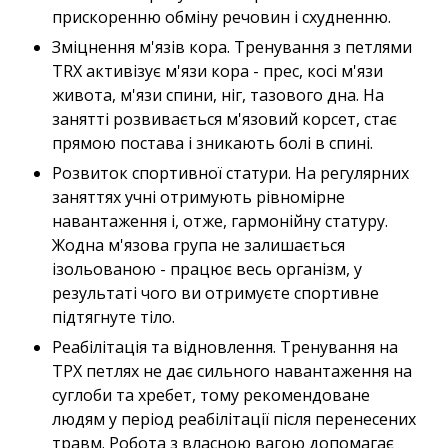
прискоренню обміну речовин і схудненню.
Зміцнення м'язів кора. Тренування з петлями
TRX активізує м'язи кора - прес, косі м'язи
живота, м'язи спини, ніг, тазового дна. На
занятті розвивається м'язовий корсет, стає
прямою постава і зникають болі в спині.
Розвиток спортивної статури. На регулярних
заняттях учні отримують рівномірне
навантаження і, отже, гармонійну статуру.
Жодна м'язова група не залишається
ізольованою - працює весь організм, у
результаті чого ви отримуєте спортивне
підтягнуте тіло.
Реабілітація та відновлення. Тренування на
ТРХ петлях не дає сильного навантаження на
суглоби та хребет, тому рекомендоване
людям у період реабілітації після перенесених
травм. Робота з власною вагою допомагає