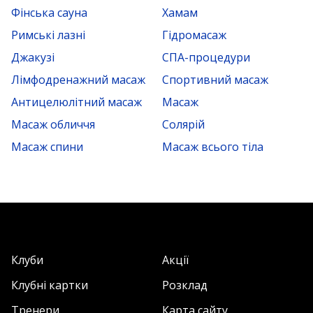
Фінська сауна
Хамам
Римські лазні
Гідромасаж
Джакузі
СПА-процедури
Лімфодренажний масаж
Спортивний масаж
Антицелюлітний масаж
Масаж
Масаж обличчя
Солярій
Масаж спини
Масаж всього тіла
Клуби
Акції
Клубні картки
Розклад
Тренери
Карта сайту