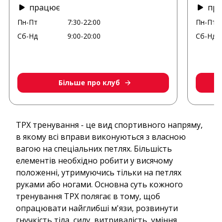
працює
пр
Пн-Пт
7:30-22:00
Пн-Пт
Сб-Нд
9:00-20:00
Сб-Нд
Більше про клуб
ТРХ тренування - це вид спортивного напряму,
в якому всі вправи виконуються з власною
вагою на спеціальних петлях. Більшість
елементів необхідно робити у висячому
положенні, утримуючись тільки на петлях
руками або ногами. Основна суть кожного
тренування ТРХ полягає в тому, щоб
опрацювати найглибші м'язи, розвинути
гнучкість тіла, силу, витривалість, уміння