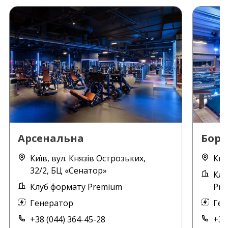
Арсенальна
Борщ
Київ, вул. Князів Острозьких,
Киї
32/2, БЦ «Сенатор»
Клу
Клуб формату Premium
Pre
Генератор
Ген
+38 (044) 364-45-28
+38