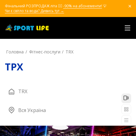
Фінальний РОЗПРОДАЖ літа ❤️‍🔥
-90% на абонементи!
💡
Чи є світло та вода? Дивись тут →
Головна
Фітнес-послуги
TRX
ТРХ
TRX
Вся Україна