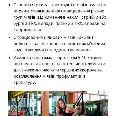
Основна частина - виконуються різноманітні
вправи, спрямовані на опрацювання різних
груп м'язів: віджимання в нахилі, стрибки або
бурпі з TRX, випади, планки з TRX, вправи на
координацію.
Опрацювання цільових м'язів - акцент
робиться на зміцнення конкретних м'язових
груп, виходячи із завдань тренування.
Заминка і розтяжка - протягом 5-10 хвилин
виконуються прості, не інтенсивні елементи
для зниження частоти серцевих скорочень,
розслаблення м'язів, профілактики
крепатури.