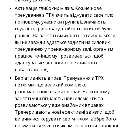
Активація глибоких м'язів. Кожне нове
тренування з ТРХ вчить відчувати своє тіло
по-новому, учасники групи відзначають
гнучкість, рівновагу, стійкість, яких не було
раніше. На занятті вмикаються глибокі м'язи,
які не завжди вдається задіяти на силових
тренуваннях у тренажерному залі, організм
працює по-іншому і розвивається, щоб
адаптуватися до нового незвичного
навантаження;
Варіативність вправ. Тренування з ТРХ
петлями - це великий комплекс
різноманітних цікавих вправ. На кожному
занятті учні пізнають нові елементи та
розвиваються у вже знайомих вправах.
Тренери дають нові ефективні зв'язки, щоб
ви вчилися керувати своїм тілом, добре його
розуміти, відчувати як зміцнюються зовнішні