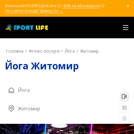
Фінальний РОЗПРОДАЖ літа ❤️‍🔥
-90% на абонементи!
💡
Чи є світло та вода? Дивись тут →
Головна
Фітнес-послуги
Йога
Житомир
Йога Житомир
Йога
Житомир