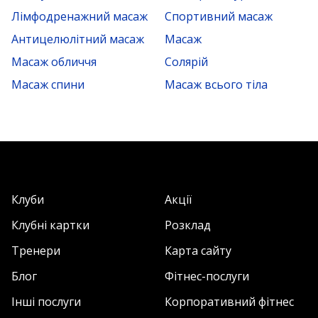
Лімфодренажний масаж
Спортивний масаж
Антицелюлітний масаж
Масаж
Масаж обличчя
Солярій
Масаж спини
Масаж всього тіла
Клуби
Акції
Клубні картки
Розклад
Тренери
Карта сайту
Блог
Фітнес-послуги
Інші послуги
Корпоративний фітнес