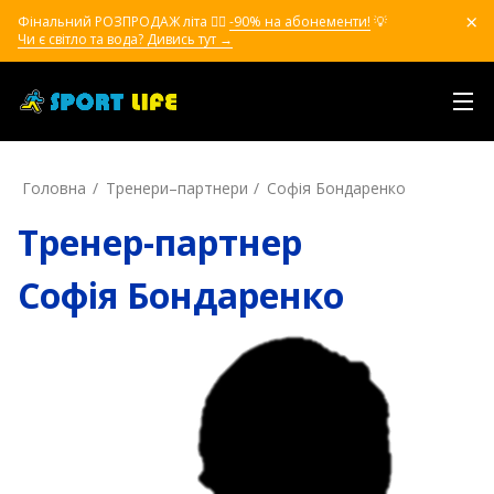
Фінальний РОЗПРОДАЖ літа ❤️‍🔥
-90% на абонементи!
💡
Чи є світло та вода? Дивись тут →
Головна
Тренери–партнери
Софія Бондаренко
Тренер-партнер
Софія Бондаренко