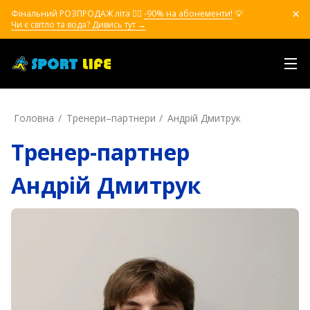
Фінальний РОЗПРОДАЖ літа ❤️‍🔥
-90% на абонементи!
💡
Чи є світло та вода? Дивись тут →
Головна
Тренери–партнери
Андрій Дмитрук
Тренер-партнер
Андрій Дмитрук