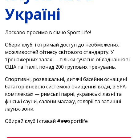
Україні
Ласкаво просимо в сім'ю Sport Life!
Обери клуб, і отримай доступ до необмежених
можливостей фітнесу світового стандарту. У
тренажерних залах — тільки сучасне обладнання зі
США та Італії, понад 200 групових тренувань.
Спортивні, розважальні, дитячі басейни оснащені
багаторівневою системою очищення води, в SPA-
комплексах — римські парні, українські лазні та
фінські сауни, салони масажу, солярії та затишні
лаунж-зони.
Обирай клуб і ставай #я❤️sportlife