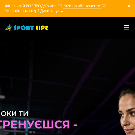
Фінальний РОЗПРОДАЖ літа ❤️‍🔥
-90% на абонементи!
💡
Чи є світло та вода? Дивись тут →