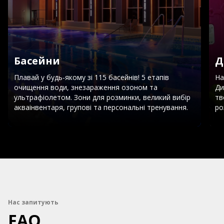
Басейни
Д
Плавай у будь-якому зі 115 басейнів! 5 етапів
На
очищення води, знезараження озоном та
Ди
ультрафіолетом. Зони для розминки, великий вибір
тв
акваінвентаря, групові та персональні тренування.
ро
Нас запитують
FAQ