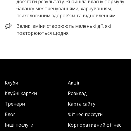
досягати результату. Знайшла власну формулу
балансу між тренуваннями, харчуванням,
психологічним здоров’ям та відновленням.
Великі зміни створюють маленькі дії, які
повторюються щодня.
Клуби
Акції
Клубні картки
Розклад
Тренери
Карта сайту
Блог
Фітнес-послуги
Інші послуги
Корпоративний фітнес