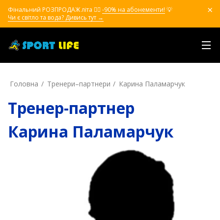
Фінальний РОЗПРОДАЖ літа ❤️‍🔥
-90% на абонементи!
💡
Чи є світло та вода? Дивись тут →
Головна
Тренери–партнери
Карина Паламарчук
Тренер-партнер
Карина Паламарчук