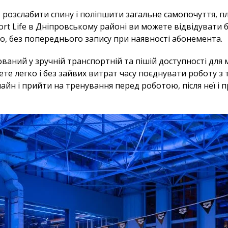
 розслабити спину і поліпшити загальне самопочуття, 
ort Life в Дніпровському районі ви можете відвідувати 
но, без попереднього запису при наявності абонемента.
ований у зручній транспортній та пішій доступності для
ете легко і без зайвих витрат часу поєднувати роботу з
лайн і прийти на тренування перед роботою, після неї і 