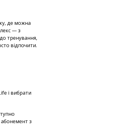
ку, де можна
лекс — з
 до тренування,
осто відпочити.
fe і вибрати
ступно
и абонемент з