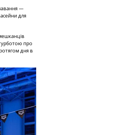
плавання —
басейни для
 мешканців
 турботою про
протягом дня в