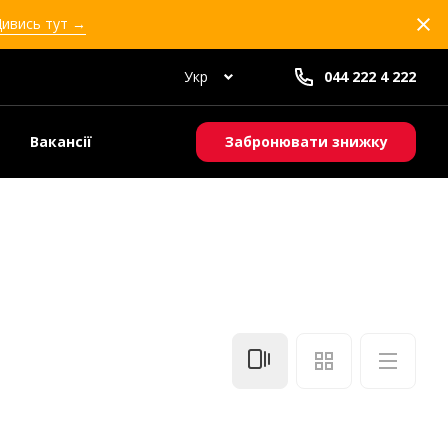
Дивись тут →
Укр
044 222 4 222
Вакансії
Забронювати знижку