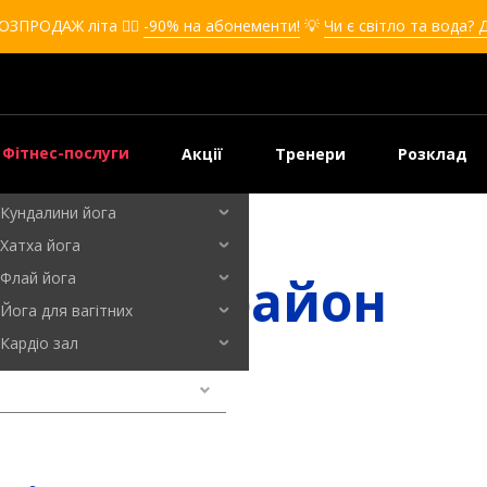
Кікбоксинг для дівчат
ОЗПРОДАЖ літа ❤️‍🔥
-90% на абонементи!
💡
Чи є світло та вода? 
Кікбоксинг для дітей
Самооборона
Самооборона для дівчат
Самооборона для дітей
Фітнес-послуги
Акції
Тренери
Розклад
Бальні танці
Кундалини йога
Хатха йога
овський район
Флай йога
Йога для вагітних
Кардіо зал