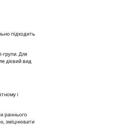
ально підходить
-групи. Для
ле дієвий вид
ртному і
ми раннього
ію, зміцнювати