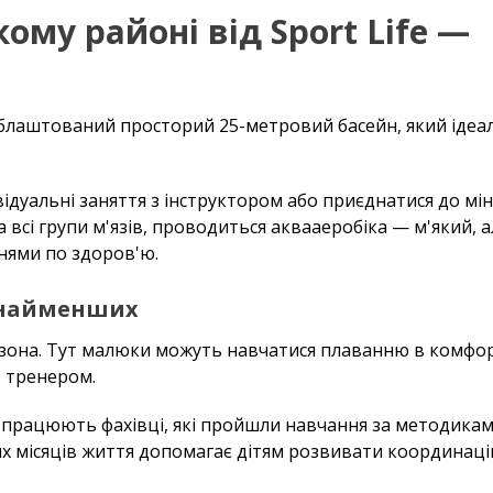
ому районі від Sport Life —
і облаштований просторий 25-метровий басейн, який іде
дуальні заняття з інструктором або приєднатися до міні
 всі групи м'язів, проводиться аквааеробіка — м'який, а
нями по здоров'ю.
о найменших
 зона. Тут малюки можуть навчатися плаванню в комфо
з тренером.
 працюють фахівці, які пройшли навчання за методика
х місяців життя допомагає дітям розвивати координац