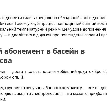
ь відновити сили в спеціально обладнаній зоні відпочин
абитися. Також у клубі працює повноцінний банний комп
унікальний температурний режим. Це чудове доповнення
у — відволіктися від думок про повсякденні справи і пр
 абонемент в басейн в
єва
лин — достатньо встановити мобільний додаток Sport Li
бором опцій.
алу, групових тренувань, банного комплексу — все це до
рно діють акції та спецпропозиції — ви можете придбат
ни.