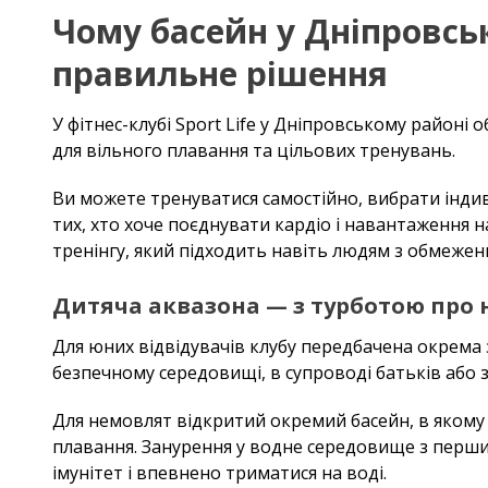
Чому басейн у Дніпровськ
правильне рішення
У фітнес-клубі Sport Life у Дніпровському район
для вільного плавання та цільових тренувань.
Ви можете тренуватися самостійно, вибрати індиві
тих, хто хоче поєднувати кардіо і навантаження на
тренінгу, який підходить навіть людям з обмежен
Дитяча аквазона — з турботою пр
Для юних відвідувачів клубу передбачена окрема
безпечному середовищі, в супроводі батьків або 
Для немовлят відкритий окремий басейн, в якому
плавання. Занурення у водне середовище з перши
імунітет і впевнено триматися на воді.