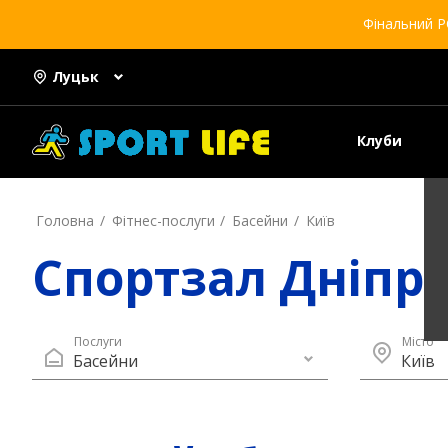
Фінальний Р
Луцьк
Клуби
Головна
Фітнес-послуги
Басейни
Київ
Спортзал Дніпр
Послуги
Місто
Басейни
Київ