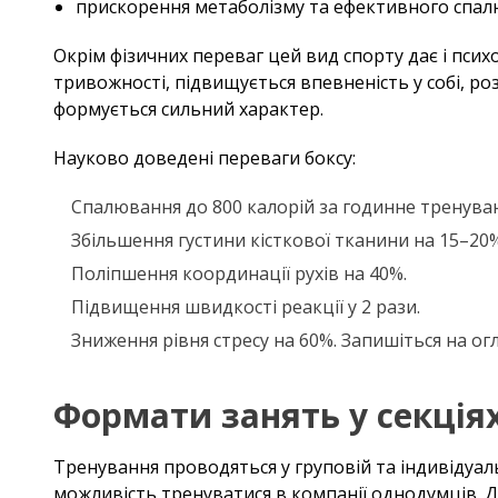
прискорення метаболізму та ефективного спал
Окрім фізичних переваг цей вид спорту дає і псих
тривожності, підвищується впевненість у собі, р
формується сильний характер.
Науково доведені переваги боксу:
Спалювання до 800 калорій за годинне тренува
Збільшення густини кісткової тканини на 15–20%
Поліпшення координації рухів на 40%.
Підвищення швидкості реакції у 2 рази.
Зниження рівня стресу на 60%. Запишіться на ог
Формати занять у секція
Тренування проводяться у груповій та індивідуаль
можливість тренуватися в компанії однодумців. Д