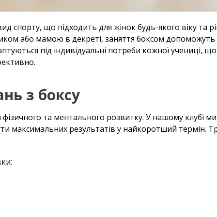
ид спорту, що підходить для жінок будь-якого віку та рі
ником або мамою в декреті, заняття боксом допоможуть
даптуються під індивідуальні потреби кожної учениці, щ
фективно.
нь з боксу
ма фізичного та ментального розвитку. У нашому клубі 
ягти максимальних результатів у найкоротший термін. Т
ки;