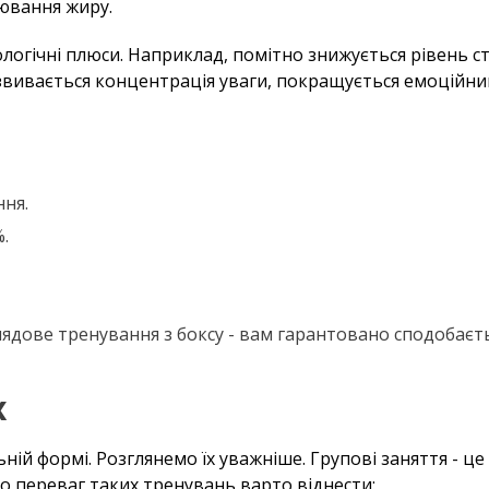
ювання жиру.
ологічні плюси. Наприклад, помітно знижується рівень ст
озвивається концентрація уваги, покращується емоційни
ння.
.
лядове тренування з боксу - вам гарантовано сподобаєть
х
ній формі. Розглянемо їх уважніше. Групові заняття - це
о переваг таких тренувань варто віднести: