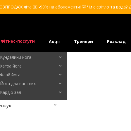
Кікбоксинг для дівчат
ОЗПРОДАЖ літа ❤️‍🔥
-90% на абонементи!
💡
Чи є світло та вода? 
Кікбоксинг для дітей
Самооборона
Самооборона для дівчат
Самооборона для дітей
Фітнес-послуги
Акції
Тренери
Розклад
Бальні танці
Кундалини йога
Хатха йога
ременчук
Флай йога
Йога для вагітних
Кардіо зал
енчук