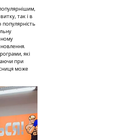
 популярнішим,
итку, так і в
о популярність
альну
аному
дновлення.
рограми, які
чаючи при
асниця може