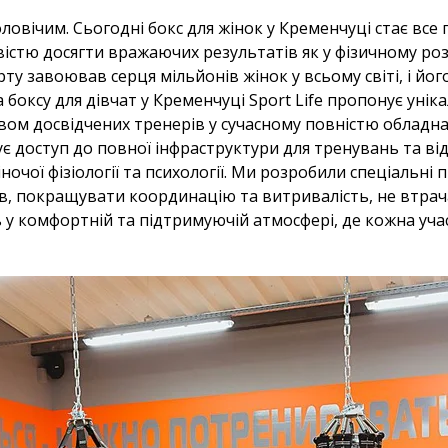
овічим. Сьогодні бокс для жінок у Кременчуці стає все
стю досягти вражаючих результатів як у фізичному розв
ту завоював серця мільйонів жінок у всьому світі, і йог
оксу для дівчат у Кременчуці Sport Life пропонує унік
твом досвідчених тренерів у сучасному повністю обладн
є доступ до повної інфраструктури для тренувань та ві
очої фізіології та психології. Ми розробили спеціальні п
ів, покращувати координацію та витривалість, не втра
ь у комфортній та підтримуючій атмосфері, де кожна уч