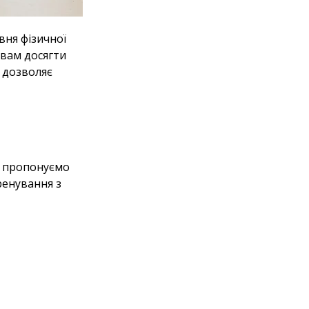
вня фізичної
 вам досягти
о дозволяє
ми пропонуємо
ренування з