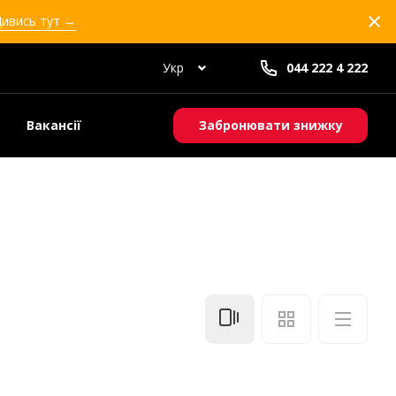
Дивись тут →
Укр
044 222 4 222
Вакансії
Забронювати знижку