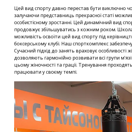
Цей вид спорту давно перестав бути виключно чол
залучаючи представниць прекрасної статі можливі
особистісному зростанні. Цей динамічний вид спор
продовжує збільшуватись з кожним роком. Школа б
можливість освоїти цей вид спорту під керівниц
боксерському клубі. Наш спорткомплекс забезпечу
Сучасний підхід до занять враховує особливості жін
дозволяють гармонійно розвивати всі групи м'яз
цьому жіночності та грації. Тренування проходят
працювати у своєму темпі.