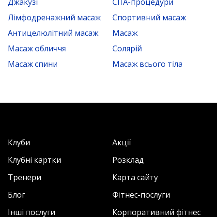
Джакузі
СПА-процедури
Лімфодренажний масаж
Спортивний масаж
Антицелюлітний масаж
Масаж
Масаж обличчя
Солярій
Масаж спини
Масаж всього тіла
Клуби
Акції
Клубні картки
Розклад
Тренери
Карта сайту
Блог
Фітнес-послуги
Інші послуги
Корпоративний фітнес