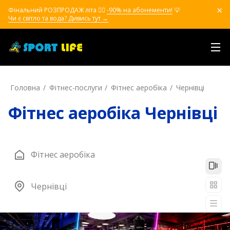
Фінальний РОЗПРОДАЖ літа ❤️‍🔥
-90% на абонементи!
💡
Чи є світло та вода? Дивись тут →
Головна
Фітнес-послуги
Фітнес аеробіка
Чернівці
Фітнес аеробіка Чернівці
Фітнес аеробіка
Чернівці