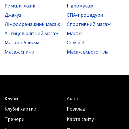
Римські лазні
Гідромасаж
Джакузі
СПА-процедури
Лімфодренажний масаж
Спортивний масаж
Антицелюлітний масаж
Масаж
Масаж обличчя
Солярій
Масаж спини
Масаж всього тіла
Клуби
Акції
Клубні картки
Розклад
Тренери
Карта сайту