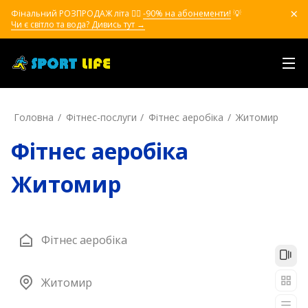
Фінальний РОЗПРОДАЖ літа ❤️‍🔥
-90% на абонементи!
💡
Чи є світло та вода? Дивись тут →
Головна
Фітнес-послуги
Фітнес аеробіка
Житомир
Фітнес аеробіка
Житомир
Фітнес аеробіка
Житомир