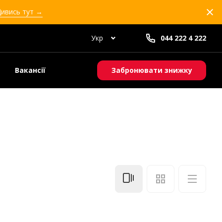
Дивись тут →
Укр
044 222 4 222
Вакансії
Забронювати знижку