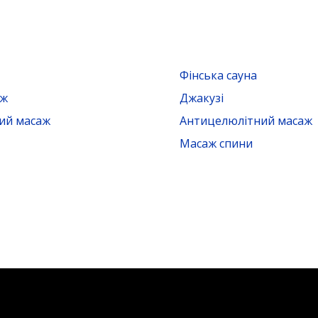
Фінська сауна
аж
Джакузі
ий масаж
Антицелюлітний масаж
Масаж спини