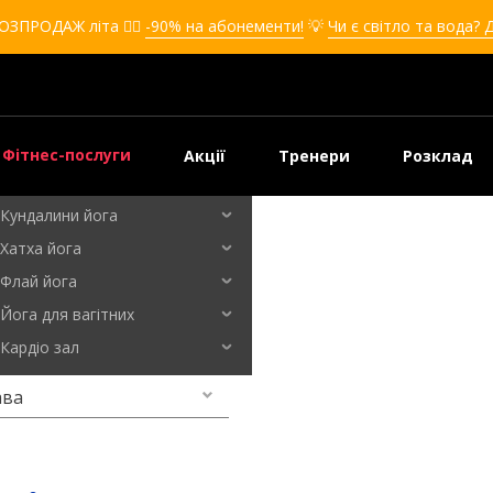
Кікбоксинг для дівчат
ОЗПРОДАЖ літа ❤️‍🔥
-90% на абонементи!
💡
Чи є світло та вода? 
Кікбоксинг для дітей
Самооборона
Самооборона для дівчат
Самооборона для дітей
Фітнес-послуги
Акції
Тренери
Розклад
Бальні танці
Кундалини йога
Хатха йога
ава
Флай йога
Йога для вагітних
Кардіо зал
ава