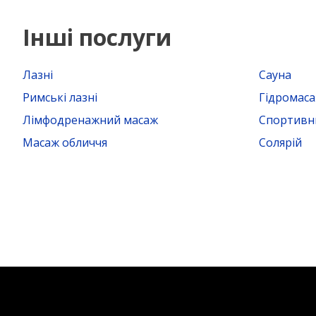
Інші послуги
Лазні
Сауна
Римські лазні
Гідромас
Лімфодренажний масаж
Спортивн
Масаж обличчя
Солярій