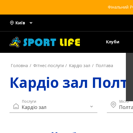
Фінальний Р
Київ
Клуби
Головна
Фітнес-послуги
Кардіо зал
Полтава
Кардіо зал Полт
Послуги
Місто
Кардіо зал
Полт