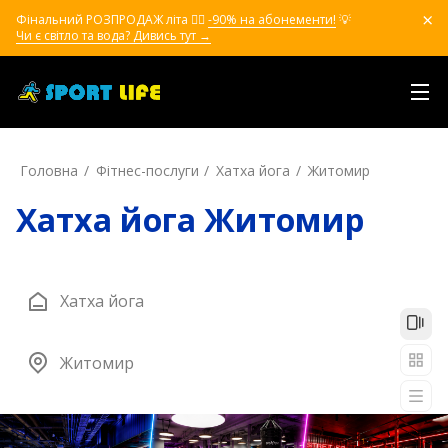
Фінальний РОЗПРОДАЖ літа ❤️‍🔥
-90% на абонементи!
💡
Чи є світло та вода? Дивись тут →
Головна
Фітнес-послуги
Хатха йога
Житомир
Хатха йога Житомир
Хатха йога
Житомир