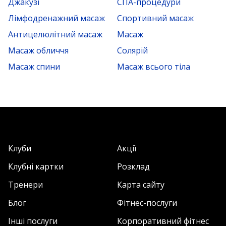
Джакузі
СПА-процедури
Лімфодренажний масаж
Спортивний масаж
Антицелюлітний масаж
Масаж
Масаж обличчя
Солярій
Масаж спини
Масаж всього тіла
Клуби
Акції
Клубні картки
Розклад
Тренери
Карта сайту
Блог
Фітнес-послуги
Інші послуги
Корпоративний фітнес