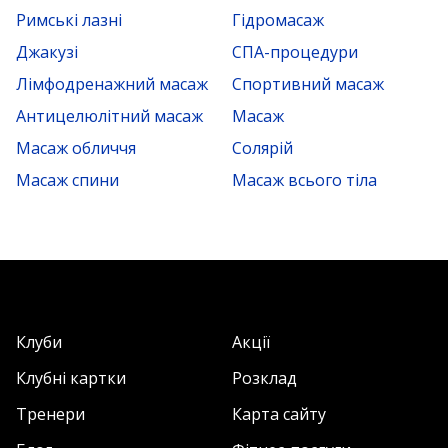
Римські лазні
Гідромасаж
Джакузі
СПА-процедури
Лімфодренажний масаж
Спортивний масаж
Антицелюлітний масаж
Масаж
Масаж обличчя
Солярій
Масаж спини
Масаж всього тіла
Клуби
Акції
Клубні картки
Розклад
Тренери
Карта сайту