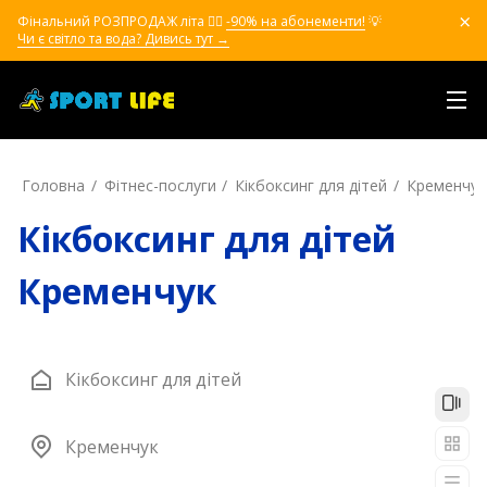
Фінальний РОЗПРОДАЖ літа ❤️‍🔥
-90% на абонементи!
💡
Чи є світло та вода? Дивись тут →
Головна
Фітнес-послуги
Кікбоксинг для дітей
Кременчук
Кікбоксинг для дітей
Кременчук
Кікбоксинг для дітей
Кременчук