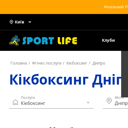
Фінальний Р
Київ
Клуби
Головна
Фітнес-послуги
Кікбоксинг
Дніпро
Кікбоксинг Дніп
Послуги
Місто
Кікбоксинг
Дніпр