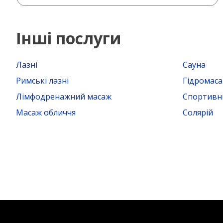
Інші послуги
Лазні
Сауна
Римські лазні
Гідромас
Лімфодренажний масаж
Спортивн
Масаж обличчя
Солярій