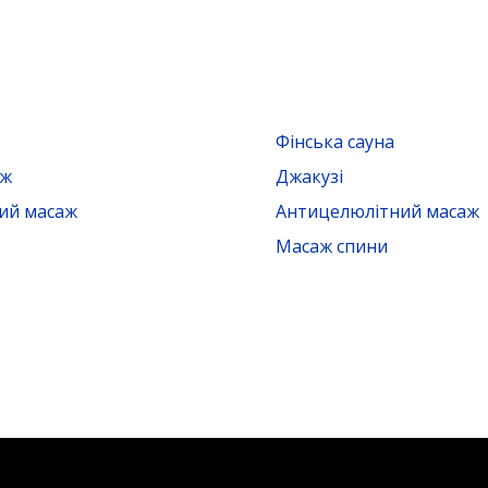
Фінська сауна
аж
Джакузі
ий масаж
Антицелюлітний масаж
Масаж спини