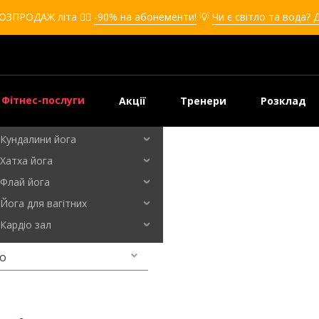
Кікбоксинг для дівчат
ОЗПРОДАЖ літа ❤️‍🔥
-90% на абонементи!
💡
Чи є світло та вода? 
Кікбоксинг для дітей
Самооборона
Самооборона для дівчат
Самооборона для дітей
Фітнес-послуги
Акції
Тренери
Розклад
Бальні танці
Кундалини йога
Хатха йога
ро
Флай йога
Йога для вагітних
Кардіо зал
о