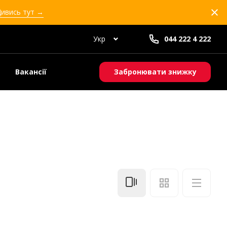
Дивись тут →
Укр
044 222 4 222
Вакансії
Забронювати знижку