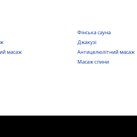
Фінська сауна
аж
Джакузі
ий масаж
Антицелюлітний масаж
Масаж спини