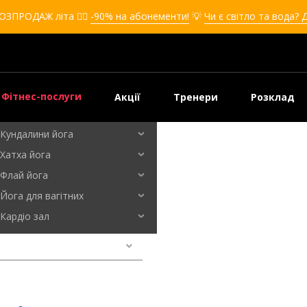
Кікбоксинг для дівчат
ОЗПРОДАЖ літа ❤️‍🔥
-90% на абонементи!
💡
Чи є світло та вода? 
Кікбоксинг для дітей
Самооборона
Самооборона для дівчат
Самооборона для дітей
Фітнес-послуги
Акції
Тренери
Розклад
Бальні танці
Кундалини йога
Хатха йога
а
Флай йога
Йога для вагітних
Кардіо зал