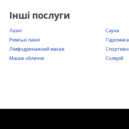
Інші послуги
Лазні
Сауна
Римські лазні
Гідромас
Лімфодренажний масаж
Спортивн
Масаж обличчя
Солярій