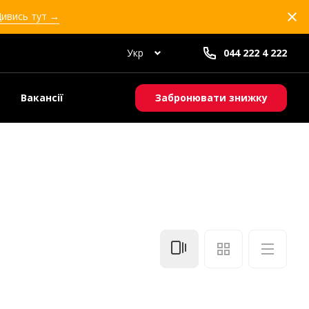
Дивись тут →
Укр
044 222 4 222
Вакансії
Забронювати знижку