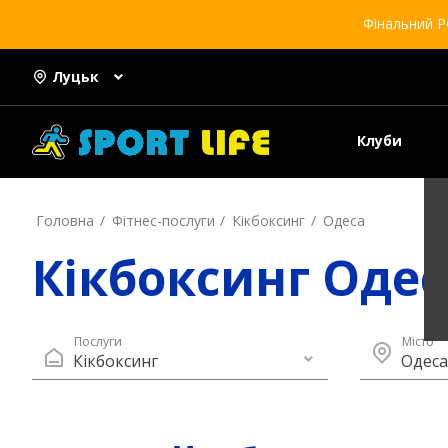
Фінальний Р
Луцьк
Клуби
Головна
Фітнес-послуги
Кікбоксинг
Одеса
Кікбоксинг Одес
Послуги
Місто
Кікбоксинг
Одеса