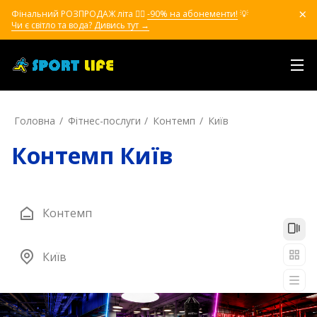
Фінальний РОЗПРОДАЖ літа ❤️‍🔥
-90% на абонементи!
💡
Чи є світло та вода? Дивись тут →
Головна
Фітнес-послуги
Контемп
Київ
Контемп Київ
Контемп
Київ