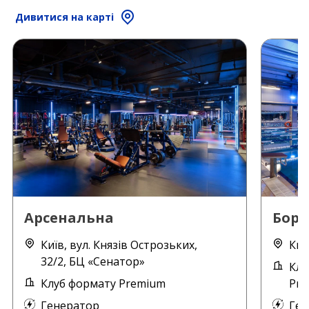
Дивитися на карті
Арсенальна
Борщ
Київ, вул. Князів Острозьких,
Киї
32/2, БЦ «Сенатор»
Клу
Клуб формату Premium
Pre
Генератор
Ген