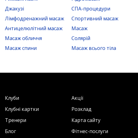
Джакузі
СПА-процедури
Лімфодренажний масаж
Спортивний масаж
Антицелюлітний масаж
Масаж
Масаж обличчя
Солярій
Масаж спини
Масаж всього тіла
Клуби
Акції
Клубні картки
Розклад
Тренери
Карта сайту
Блог
Фітнес-послуги