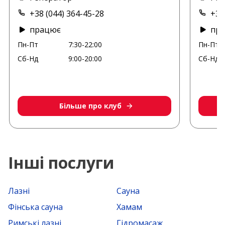
+38 (044) 364-45-28
+38
працює
пр
Пн-Пт
7:30-22:00
Пн-Пт
Сб-Нд
9:00-20:00
Сб-Нд
Більше про клуб
Інші послуги
Лазні
Сауна
Фінська сауна
Хамам
Римські лазні
Гідромасаж