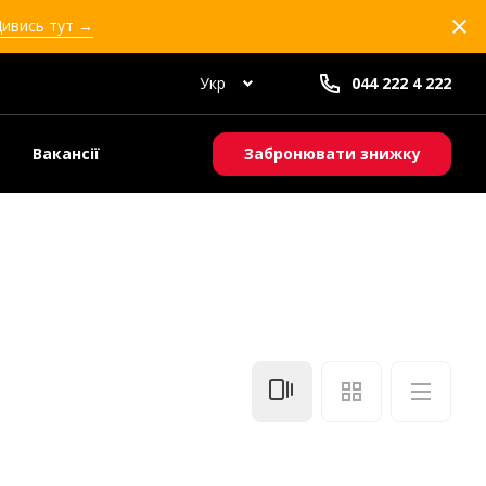
Дивись тут →
Укр
044 222 4 222
Вакансії
Забронювати знижку