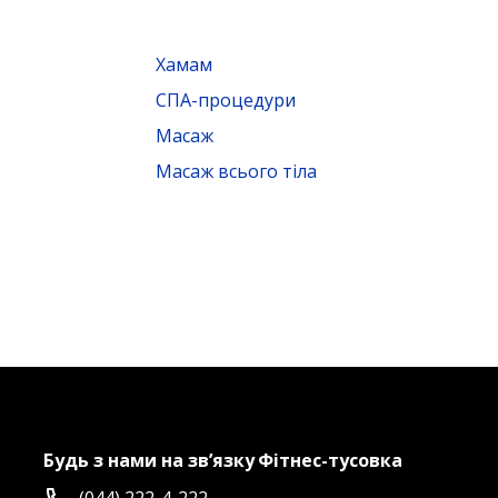
Хамам
СПА-процедури
Масаж
Масаж всього тіла
Будь з нами на зв’язку
Фітнес-тусовка