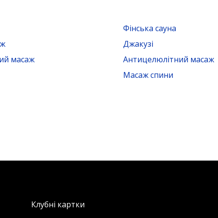
Фінська сауна
аж
Джакузі
ий масаж
Антицелюлітний масаж
Масаж спини
Клубні картки