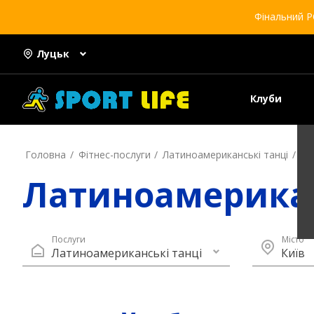
Фінальний Р
Луцьк
Клуби
Головна
Фітнес-послуги
Латиноамериканські танці
Ки
Латиноамерикан
Послуги
Місто
Латиноамериканські танці
Київ