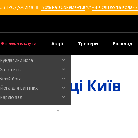
Кікбоксинг для дівчат
ОЗПРОДАЖ літа ❤️‍🔥
-90% на абонементи!
💡
Чи є світло та вода? 
Кікбоксинг для дітей
Самооборона
Самооборона для дівчат
Самооборона для дітей
Фітнес-послуги
Акції
Тренери
Розклад
Бальні танці
Кундалини йога
їв
Хатха йога
ські танці Київ
Флай йога
Йога для вагітних
Кардіо зал