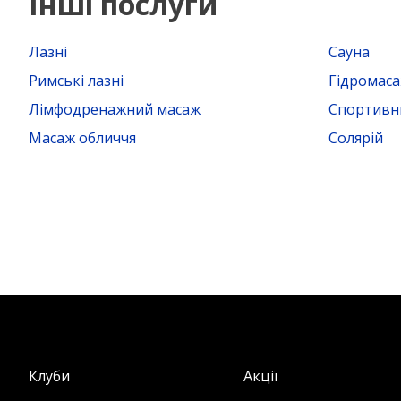
Інші послуги
Лазні
Сауна
Римські лазні
Гідромас
Лімфодренажний масаж
Спортивн
Масаж обличчя
Солярій
Клуби
Акції