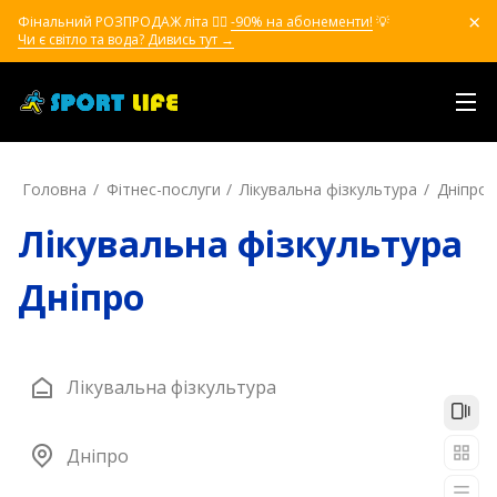
Фінальний РОЗПРОДАЖ літа ❤️‍🔥
-90% на абонементи!
💡
Чи є світло та вода? Дивись тут →
Головна
Фітнес-послуги
Лікувальна фізкультура
Дніпро
Лікувальна фізкультура
Дніпро
Лікувальна фізкультура
Дніпро