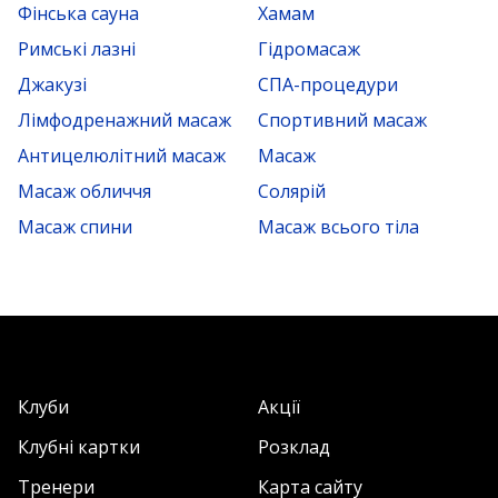
Фінська сауна
Хамам
Римські лазні
Гідромасаж
Джакузі
СПА-процедури
Лімфодренажний масаж
Спортивний масаж
Антицелюлітний масаж
Масаж
Масаж обличчя
Солярій
Масаж спини
Масаж всього тіла
Клуби
Акції
Клубні картки
Розклад
Тренери
Карта сайту