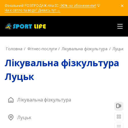
Фінальний РОЗПРОДАЖ літа ❤️‍🔥
-90% на абонементи!
💡
Чи є світло та вода? Дивись тут →
Головна
Фітнес-послуги
Лікувальна фізкультура
Луцьк
Лікувальна фізкультура
Луцьк
Лікувальна фізкультура
Луцьк