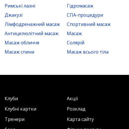
Римські лазні
Гідромасаж
Джакузі
СПА-процедури
Лімфодренажний масаж
Спортивний масаж
Антицелюлітний масаж
Масаж
Масаж обличчя
Солярій
Масаж спини
Масаж всього тіла
Клуби
Акції
Клубні картки
Розклад
Тренери
Карта сайту