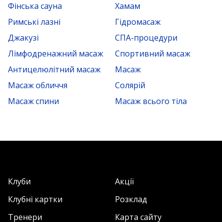
Фінська сауна
Хамам
Римські лазні
Гідромасаж
Джакузі
СПА-процедури
Лімфодренажний масаж
Спортивний масаж
Антицелюлітний масаж
Масаж
Масаж обличчя
Солярій
Масаж спини
Масаж всього тіла
Клуби
Акції
Клубні картки
Розклад
Тренери
Карта сайту