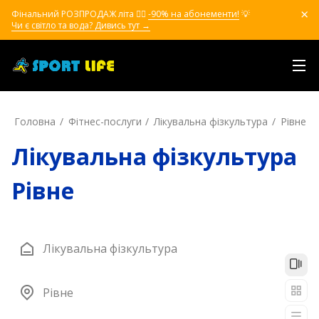
Фінальний РОЗПРОДАЖ літа ❤️‍🔥
-90% на абонементи!
💡
Чи є світло та вода? Дивись тут →
Головна
Фітнес-послуги
Лікувальна фізкультура
Рівне
Лікувальна фізкультура
Рівне
Лікувальна фізкультура
Рівне