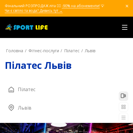
Фінальний РОЗПРОДАЖ літа ❤️‍🔥
-90% на абонементи!
💡
Чи є світло та вода? Дивись тут →
Головна
Фітнес-послуги
Пілатес
Львів
Пілатес Львів
Пілатес
Львів