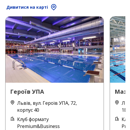
Дивитися на карті
Героїв УПА
Маз
Львів, вул. Героїв УПА, 72,
Льв
корпус 40
1Б,
Клуб формату
Клу
Premium&Business
Pre