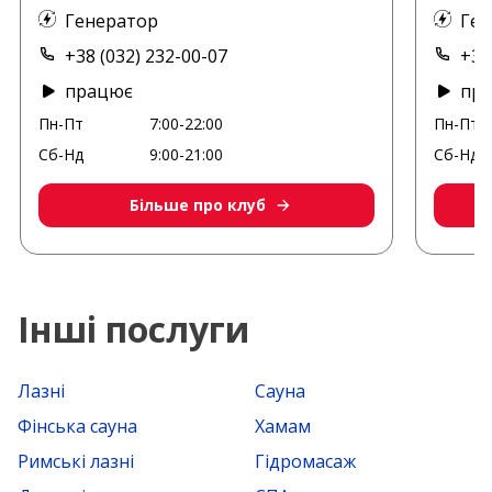
Генератор
Ген
+38 (032) 232-00-07
+38
працює
пр
Пн-Пт
7:00-22:00
Пн-Пт
Сб-Нд
9:00-21:00
Сб-Нд
Більше про клуб
Інші послуги
Лазні
Сауна
Фінська сауна
Хамам
Римські лазні
Гідромасаж