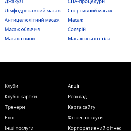
Джакузі
СПА-процедури
Лімфодренажний масаж
Спортивний масаж
Антицелюлітний масаж
Масаж
Масаж обличчя
Солярій
Масаж спини
Масаж всього тіла
Клуби
Акції
Клубні картки
Розклад
Тренери
Карта сайту
Блог
Фітнес-послуги
Інші послуги
Корпоративний фітнес