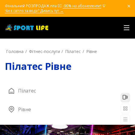
Фінальний РОЗПРОДАЖ літа ❤️‍🔥
-90% на абонементи!
💡
Чи є світло та вода? Дивись тут →
Головна
Фітнес-послуги
Пілатес
Рівне
Пілатес Рівне
Пілатес
Рівне