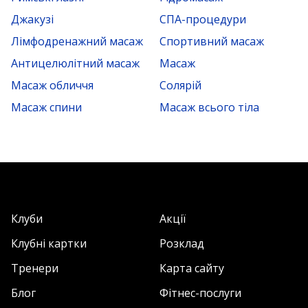
Джакузі
СПА-процедури
Лімфодренажний масаж
Спортивний масаж
Антицелюлітний масаж
Масаж
Масаж обличчя
Солярій
Масаж спини
Масаж всього тіла
Клуби
Акції
Клубні картки
Розклад
Тренери
Карта сайту
Блог
Фітнес-послуги