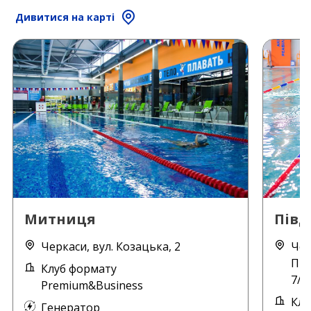
Дивитися на карті
Митниця
Пів
Черкаси, вул. Козацька, 2
Чер
При
Клуб формату
7/1
Premium&Business
Клу
Генератор