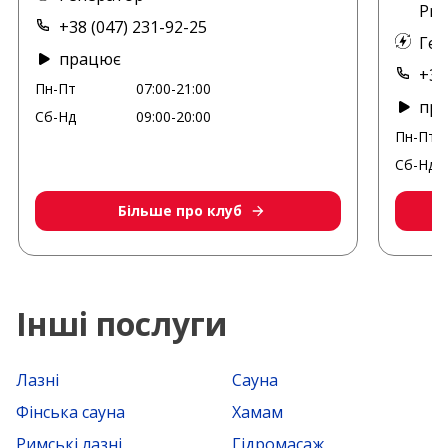
Pre
+38 (047) 231-92-25
Ген
працює
+38
Пн-Пт
07:00-21:00
пр
Сб-Нд
09:00-20:00
Пн-Пт
Сб-Нд
Більше про клуб
Інші послуги
Лазні
Сауна
Фінська сауна
Хамам
Римські лазні
Гідромасаж