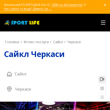
Фінальний РОЗПРОДАЖ літа ❤️‍🔥
-90% на абонементи!
💡
Чи є світло та вода? Дивись тут →
Головна
Фітнес-послуги
Сайкл
Черкаси
Сайкл Черкаси
Сайкл
Черкаси