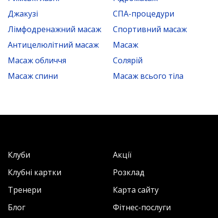
Джакузі
СПА-процедури
Лімфодренажний масаж
Спортивний масаж
Антицелюлітний масаж
Масаж
Масаж обличчя
Солярій
Масаж спини
Масаж всього тіла
Клуби
Акції
Клубні картки
Розклад
Тренери
Карта сайту
Блог
Фітнес-послуги