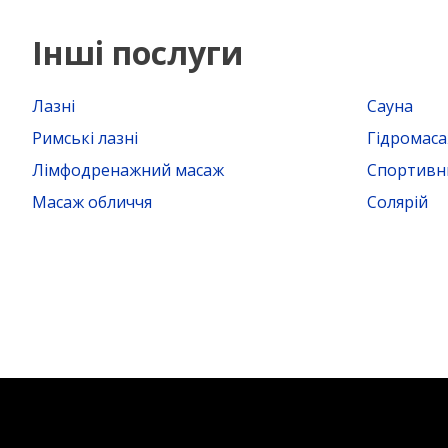
Інші послуги
Лазні
Сауна
Римські лазні
Гідромас
Лімфодренажний масаж
Спортивн
Масаж обличчя
Солярій