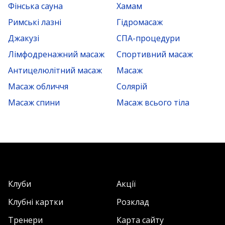
Фінська сауна
Хамам
Римські лазні
Гідромасаж
Джакузі
СПА-процедури
Лімфодренажний масаж
Спортивний масаж
Антицелюлітний масаж
Масаж
Масаж обличчя
Солярій
Масаж спини
Масаж всього тіла
Клуби
Акції
Клубні картки
Розклад
Тренери
Карта сайту