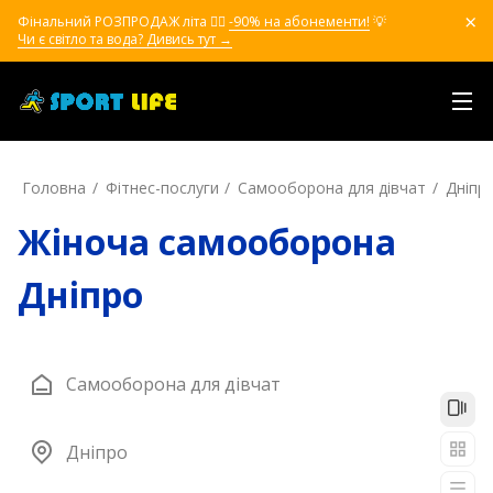
Фінальний РОЗПРОДАЖ літа ❤️‍🔥
-90% на абонементи!
💡
Чи є світло та вода? Дивись тут →
Головна
Фітнес-послуги
Самооборона для дівчат
Дніпр
Жіноча самооборона
Дніпро
Самооборона для дівчат
Дніпро